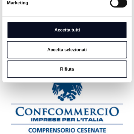
saluto a Guccini, "Non morirà mai"
Marketing
6 AGOSTO 2026
ROMAGNA: Case vacanza fantasma, come difendersi
dalle truffe | VIDEO
Accetta tutti
Accetta selezionati
Rifiuta