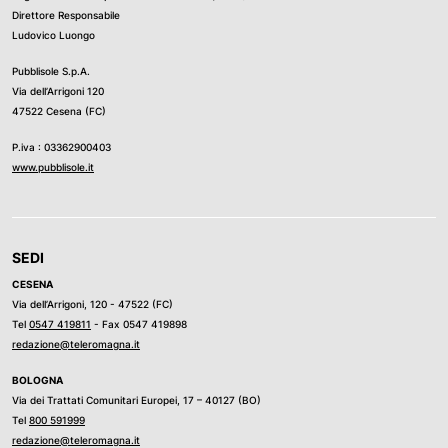
Direttore Responsabile
Ludovico Luongo
Pubblisole S.p.A.
Via dell’Arrigoni 120
47522 Cesena (FC)
P.iva : 03362900403
www.pubblisole.it
SEDI
CESENA
Via dell’Arrigoni, 120 - 47522 (FC)
Tel
0547 419811
- Fax 0547 419898
redazione@teleromagna.it
BOLOGNA
Via dei Trattati Comunitari Europei, 17 – 40127 (BO)
Tel
800 591999
redazione@teleromagna.it