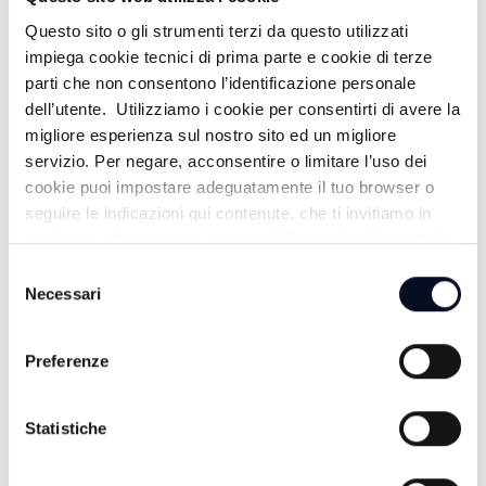
ALTRE NOTIZIE
TUTTE LE NOTIZIE
Questo sito o gli strumenti terzi da questo utilizzati
impiega cookie tecnici di prima parte e cookie di terze
parti che non consentono l’identificazione personale
dell’utente. Utilizziamo i cookie per consentirti di avere la
migliore esperienza sul nostro sito ed un migliore
servizio. Per negare, acconsentire o limitare l’uso dei
cookie puoi impostare adeguatamente il tuo browser o
seguire le indicazioni qui contenute, che ti invitiamo in
ogni caso a leggere per maggiori informazioni in materia
di trattamento dei dati personali.
Selezione
Necessari
del
consenso
6 AGOSTO 2026
Preferenze
SAN MARINO: Caldo e siccità, dichiarato lo stato di
emergenza idrica
Statistiche
6 AGOSTO 2026
EMILIA-ROMAGNA: Migliaia di messaggi per l'ultimo