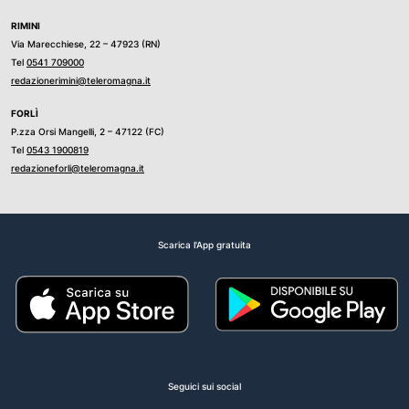
RIMINI
Via Marecchiese, 22 – 47923 (RN)
Tel
0541 709000
redazionerimini@teleromagna.it
FORLÌ
P.zza Orsi Mangelli, 2 – 47122 (FC)
Tel
0543 1900819
redazioneforli@teleromagna.it
Scarica l'App gratuita
Seguici sui social