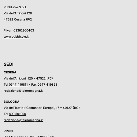
Pubblisole S.p.A.
Via dell’Arrigoni 120
47522 Cesena (FC)
P.iva : 03362900403
www.pubblisole.it
SEDI
CESENA
Via dell’Arrigoni, 120 - 47522 (FC)
Tel
0547 419811
- Fax 0547 419898
redazione@teleromagna.it
BOLOGNA
Via dei Trattati Comunitari Europei, 17 – 40127 (BO)
Tel
800 591999
redazione@teleromagna.it
RIMINI