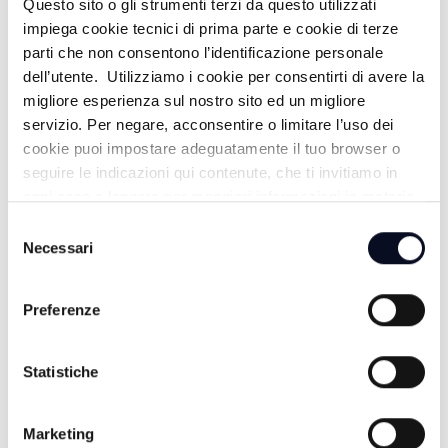
Questo sito o gli strumenti terzi da questo utilizzati
impiega cookie tecnici di prima parte e cookie di terze
parti che non consentono l’identificazione personale
dell’utente. Utilizziamo i cookie per consentirti di avere la
migliore esperienza sul nostro sito ed un migliore
servizio. Per negare, acconsentire o limitare l’uso dei
cookie puoi impostare adeguatamente il tuo browser o
seguire le indicazioni qui contenute, che ti invitiamo in
ogni caso a leggere per maggiori informazioni in materia
di trattamento dei dati personali.
Selezione
Necessari
del
consenso
9 AGOSTO 2026
CERVIA: San Lorenzo e Ferragosto tra musica e
Preferenze
fuochi, eventi anche a settembre | VIDEO
9 AGOSTO 2026
Statistiche
SARSINA: "Truculentus" uno dei testi più riusciti di
Plauto arriva al Festival | VIDEO
Marketing