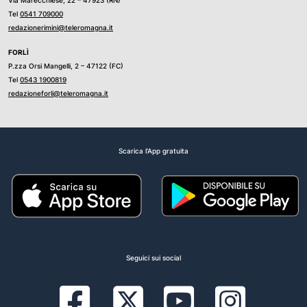
Via Marecchiese, 22 – 47923 (RN)
Tel
0541 709000
redazionerimini@teleromagna.it
FORLÌ
P.zza Orsi Mangelli, 2 – 47122 (FC)
Tel
0543 1900819
redazioneforli@teleromagna.it
Scarica l'App gratuita
Seguici sui social