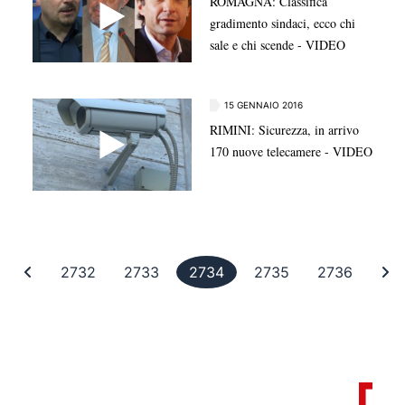
ROMAGNA: Classifica
gradimento sindaci, ecco chi
sale e chi scende - VIDEO
15 GENNAIO 2016
RIMINI: Sicurezza, in arrivo
170 nuove telecamere - VIDEO
Prima pagina
Pagina 2732
Pagina 2733
Pagina 2734
Pagina 2735
Pagina
Ul
2732
2733
2734
2735
2736