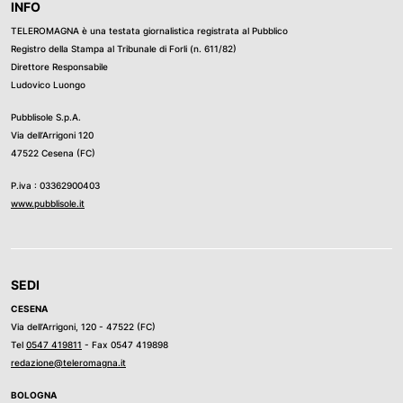
INFO
TELEROMAGNA è una testata giornalistica registrata al Pubblico
Registro della Stampa al Tribunale di Forli (n. 611/82)
Direttore Responsabile
Ludovico Luongo
Pubblisole S.p.A.
Via dell’Arrigoni 120
47522 Cesena (FC)
P.iva : 03362900403
www.pubblisole.it
SEDI
CESENA
Via dell’Arrigoni, 120 - 47522 (FC)
Tel
0547 419811
- Fax 0547 419898
redazione@teleromagna.it
BOLOGNA