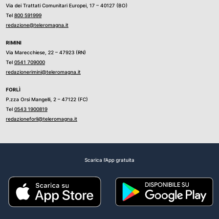
Via dei Trattati Comunitari Europei, 17 – 40127 (BO)
Tel
800 591999
redazione@teleromagna.it
RIMINI
Via Marecchiese, 22 – 47923 (RN)
Tel
0541 709000
redazionerimini@teleromagna.it
FORLÌ
P.zza Orsi Mangelli, 2 – 47122 (FC)
Tel
0543 1900819
redazioneforli@teleromagna.it
Scarica l'App gratuita