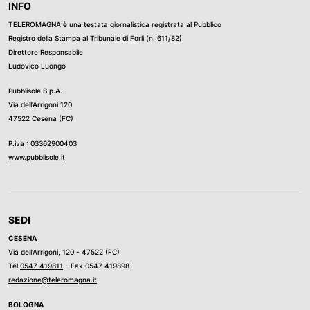
INFO
TELEROMAGNA è una testata giornalistica registrata al Pubblico
Registro della Stampa al Tribunale di Forli (n. 611/82)
Direttore Responsabile
Ludovico Luongo
Pubblisole S.p.A.
Via dell’Arrigoni 120
47522 Cesena (FC)
P.iva : 03362900403
www.pubblisole.it
SEDI
CESENA
Via dell’Arrigoni, 120 - 47522 (FC)
Tel
0547 419811
- Fax 0547 419898
redazione@teleromagna.it
BOLOGNA