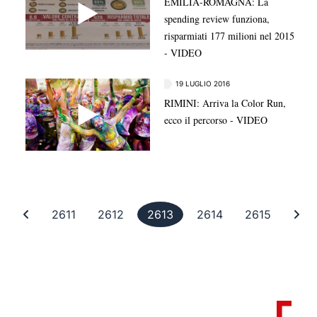
EMILIA-ROMAGNA: La
spending review funziona,
risparmiati 177 milioni nel 2015
- VIDEO
19 LUGLIO 2016
RIMINI: Arriva la Color Run,
ecco il percorso - VIDEO
Prima pagina
Pagina 2611
Pagina 2612
Pagina 2613
Pagina 2614
Pagina 
Ult
2611
2612
2613
2614
2615