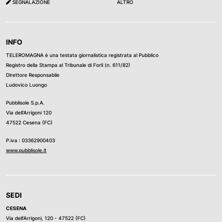
SEGNALAZIONE
ALTRO
INFO
TELEROMAGNA è una testata giornalistica registrata al Pubblico
Registro della Stampa al Tribunale di Forli (n. 611/82)
Direttore Responsabile
Ludovico Luongo
Pubblisole S.p.A.
Via dell’Arrigoni 120
47522 Cesena (FC)
P.iva : 03362900403
www.pubblisole.it
SEDI
CESENA
Via dell’Arrigoni, 120 - 47522 (FC)