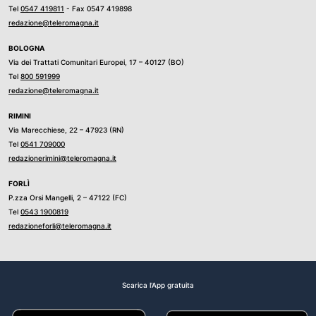
Tel
0547 419811
- Fax 0547 419898
redazione@teleromagna.it
BOLOGNA
Via dei Trattati Comunitari Europei, 17 – 40127 (BO)
Tel
800 591999
redazione@teleromagna.it
RIMINI
Via Marecchiese, 22 – 47923 (RN)
Tel
0541 709000
redazionerimini@teleromagna.it
FORLÌ
P.zza Orsi Mangelli, 2 – 47122 (FC)
Tel
0543 1900819
redazioneforli@teleromagna.it
Scarica l'App gratuita