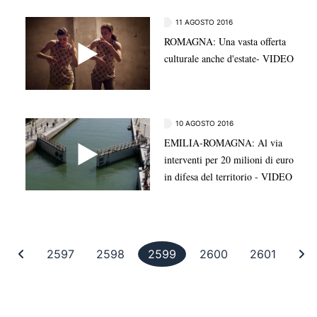
11 AGOSTO 2016
ROMAGNA: Una vasta offerta
culturale anche d'estate- VIDEO
10 AGOSTO 2016
EMILIA-ROMAGNA: Al via
interventi per 20 milioni di euro
in difesa del territorio - VIDEO
Prima pagina
Pagina 2597
Pagina 2598
Pagina 2599
Pagina 2600
Pagina
Ul
2597
2598
2599
2600
2601