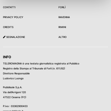
CONTATTI
FORLÌ
PRIVACY POLICY
RAVENNA
CREDITS
RIMINI
SEGNALAZIONE
ALTRO
INFO
TELEROMAGNA è una testata giornalistica registrata al Pubblico
Registro della Stampa al Tribunale di Forli (n. 611/82)
Direttore Responsabile
Ludovico Luongo
Pubblisole S.p.A.
Via dell’Arrigoni 120
47522 Cesena (FC)
P.iva : 03362900403
www.pubblisole.it