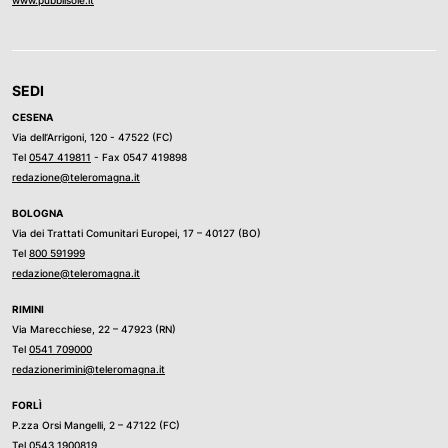
SEDI
CESENA
Via dell’Arrigoni, 120 - 47522 (FC)
Tel
0547 419811
- Fax 0547 419898
redazione@teleromagna.it
BOLOGNA
Via dei Trattati Comunitari Europei, 17 – 40127 (BO)
Tel
800 591999
redazione@teleromagna.it
RIMINI
Via Marecchiese, 22 – 47923 (RN)
Tel
0541 709000
redazionerimini@teleromagna.it
FORLÌ
P.zza Orsi Mangelli, 2 – 47122 (FC)
Tel
0543 1900819