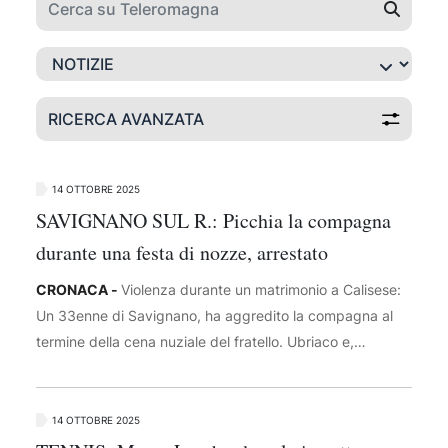
RICERCA AVANZATA
14 OTTOBRE 2025
SAVIGNANO SUL R.: Picchia la compagna
durante una festa di nozze, arrestato
CRONACA -
Violenza durante un matrimonio a Calisese:
Un 33enne di Savignano, ha aggredito la compagna al
termine della cena nuziale del fratello. Ubriaco e,
secondo i sospetti, sotto effetto di stupefacenti, l’uomo
l’ha colpita con pugni e calci, sbattendole la testa
sull’asfalto e minacciandola di morte davanti agli invitati.
14 OTTOBRE 2025
La donna, salvata da alcuni presenti e poi dalla polizia,