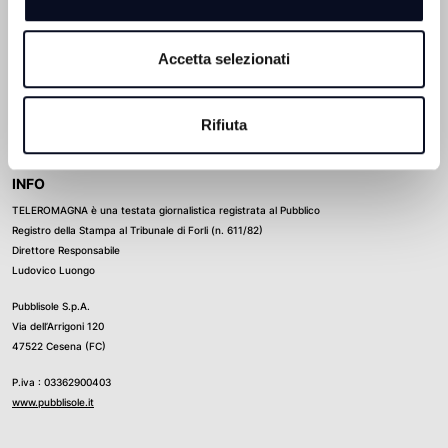
PRIVACY POLICY
RAVENNA
Accetta selezionati
CREDITS
RIMINI
SEGNALAZIONE
ALTRO
Rifiuta
INFO
TELEROMAGNA è una testata giornalistica registrata al Pubblico
Registro della Stampa al Tribunale di Forli (n. 611/82)
Direttore Responsabile
Ludovico Luongo
Pubblisole S.p.A.
Via dell’Arrigoni 120
47522 Cesena (FC)
P.iva : 03362900403
www.pubblisole.it