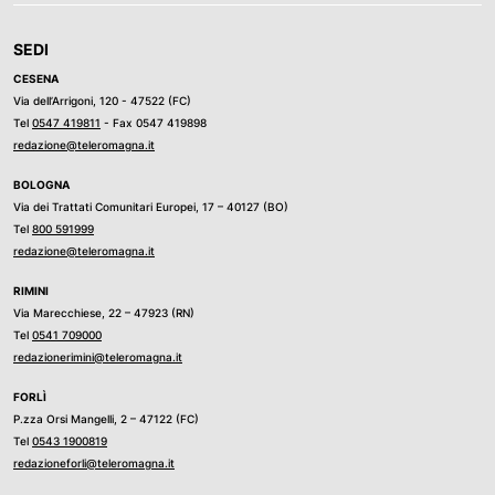
SEDI
CESENA
Via dell’Arrigoni, 120 - 47522 (FC)
Tel
0547 419811
- Fax 0547 419898
redazione@teleromagna.it
BOLOGNA
Via dei Trattati Comunitari Europei, 17 – 40127 (BO)
Tel
800 591999
redazione@teleromagna.it
RIMINI
Via Marecchiese, 22 – 47923 (RN)
Tel
0541 709000
redazionerimini@teleromagna.it
FORLÌ
P.zza Orsi Mangelli, 2 – 47122 (FC)
Tel
0543 1900819
redazioneforli@teleromagna.it