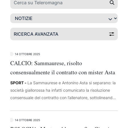
RICERCA AVANZATA
14 OTTOBRE 2025
CALCIO: Sammaurese, risolto
consensualmente il contratto con mister Asta
SPORT -
La Sammaurese e Antonino Asta si separano: la
società giallorossa ha infatti comunicato la risoluzione
consensuale del contratto con l’allenatore, sottolineando
come la decisione non sia legata a responsabilità dirette
del tecnico per l’attuale situazione di classifica, ma
piuttosto a una serie di fattori esterni che ne avrebbero
14 OTTOBRE 2025
limitato il lavoro. "Nonostante la stima e la fiducia nei