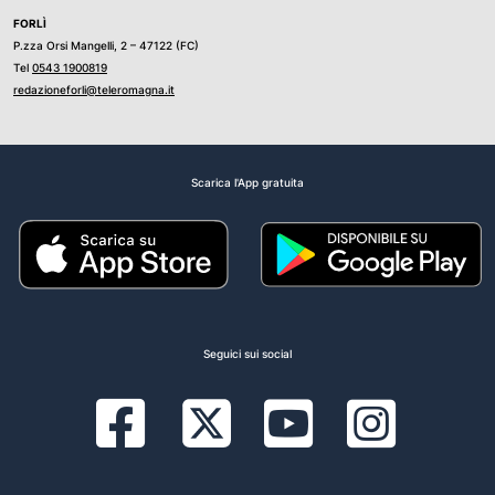
FORLÌ
P.zza Orsi Mangelli, 2 – 47122 (FC)
Tel
0543 1900819
redazioneforli@teleromagna.it
Scarica l'App gratuita
Seguici sui social