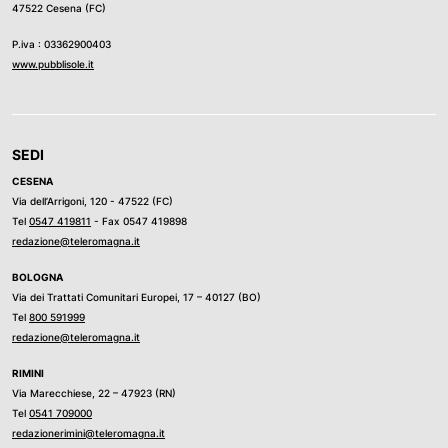
47522 Cesena (FC)
P.iva : 03362900403
www.pubblisole.it
SEDI
CESENA
Via dell’Arrigoni, 120 - 47522 (FC)
Tel
0547 419811
- Fax 0547 419898
redazione@teleromagna.it
BOLOGNA
Via dei Trattati Comunitari Europei, 17 – 40127 (BO)
Tel
800 591999
redazione@teleromagna.it
RIMINI
Via Marecchiese, 22 – 47923 (RN)
Tel
0541 709000
redazionerimini@teleromagna.it