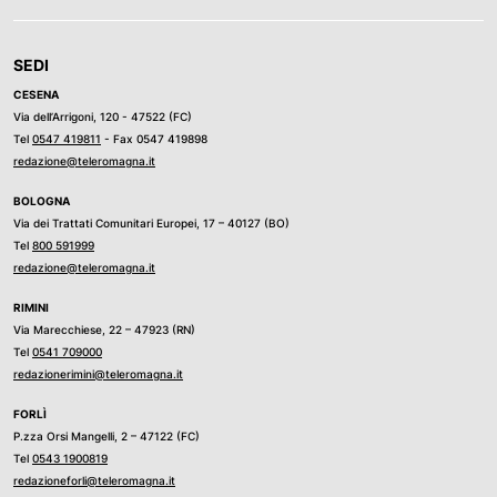
SEDI
CESENA
Via dell’Arrigoni, 120 - 47522 (FC)
Tel
0547 419811
- Fax 0547 419898
redazione@teleromagna.it
BOLOGNA
Via dei Trattati Comunitari Europei, 17 – 40127 (BO)
Tel
800 591999
redazione@teleromagna.it
RIMINI
Via Marecchiese, 22 – 47923 (RN)
Tel
0541 709000
redazionerimini@teleromagna.it
FORLÌ
P.zza Orsi Mangelli, 2 – 47122 (FC)
Tel
0543 1900819
redazioneforli@teleromagna.it