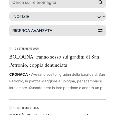
RICERCA AVANZATA
10 SETTEMBRE 2025
BOLOGNA: Fanno sesso sui gradini di San
Petronio, coppia denunciata
CRONACA -
Avevano scelto i gradini della basilica di San
Petronio, in piazza Maggiore a Bologna, per scambiarsi il
loro amore. Quando però la loro passione è andata un po'
troppo oltre, alcuni testimoni hanno chiamato i carabinieri
che li hanno denunciati per atti osceni in luogo pubblico.
A darne notizia è Il Resto del Carlino. Protagonisti della
10 SETTEMBRE 2025
vicenda un uomo di 58 anni e una donna di 45 che lunedì