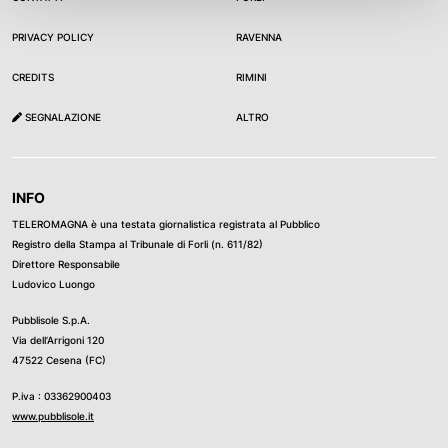
PRIVACY POLICY
RAVENNA
CREDITS
RIMINI
SEGNALAZIONE
ALTRO
INFO
TELEROMAGNA è una testata giornalistica registrata al Pubblico
Registro della Stampa al Tribunale di Forli (n. 611/82)
Direttore Responsabile
Ludovico Luongo
Pubblisole S.p.A.
Via dell’Arrigoni 120
47522 Cesena (FC)
P.iva : 03362900403
www.pubblisole.it