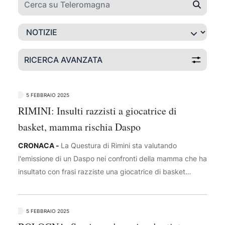
RICERCA AVANZATA
5 FEBBRAIO 2025
RIMINI: Insulti razzisti a giocatrice di
basket, mamma rischia Daspo
CRONACA -
La Questura di Rimini sta valutando
l'emissione di un Daspo nei confronti della mamma che ha
insultato con frasi razziste una giocatrice di basket
femminile nella sfida del campionato Under 19 tra la
Happy Basket Rimini e Nuova Virtus Cesena, andato in
scena lunedì sera. In queste ore sono in corso
5 FEBBRAIO 2025
accertamenti e non sono escluse denunce al termine dei