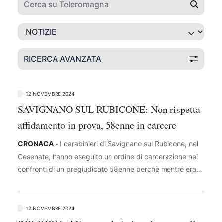
RICERCA AVANZATA
12 NOVEMBRE 2024
SAVIGNANO SUL RUBICONE: Non rispetta
affidamento in prova, 58enne in carcere
CRONACA -
I carabinieri di Savignano sul Rubicone, nel
Cesenate, hanno eseguito un ordine di carcerazione nei
confronti di un pregiudicato 58enne perchè mentre era
sottoposto alla misura dell’affidamento in prova ai servizi
sociali, in diverse occasioni ha violato le prescrizioni
dall’Autorità Giudiziaria. Le condotte sono state
12 NOVEMBRE 2024
prontamente segnalate dai militari all’Autorità Giudiziaria