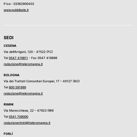
P.iva : 03362900403
www.pubblisole.it
SEDI
CESENA
Via dell’Arrigoni, 120 - 47522 (FC)
Tel
0547 419811
- Fax 0547 419898
redazione@teleromagna.it
BOLOGNA
Via dei Trattati Comunitari Europei, 17 – 40127 (BO)
Tel
800 591999
redazione@teleromagna.it
RIMINI
Via Marecchiese, 22 – 47923 (RN)
Tel
0541 709000
redazionerimini@teleromagna.it
FORLÌ