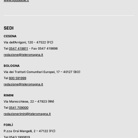
elettorale prosegue con sfide importanti, ma Ugolini resta
ottimista: "Vincere non è impossibile, perché il 50% delle
persone è ancora indeciso".
SEDI
CESENA
Via dell’Arrigoni, 120 - 47522 (FC)
Tel
0547 419811
- Fax 0547 419898
redazione@teleromagna.it
BOLOGNA
Via dei Trattati Comunitari Europei, 17 – 40127 (BO)
Tel
800 591999
redazione@teleromagna.it
RIMINI
Via Marecchiese, 22 – 47923 (RN)
Tel
0541 709000
redazionerimini@teleromagna.it
FORLÌ
P.zza Orsi Mangelli, 2 – 47122 (FC)
Tel
0543 1900819