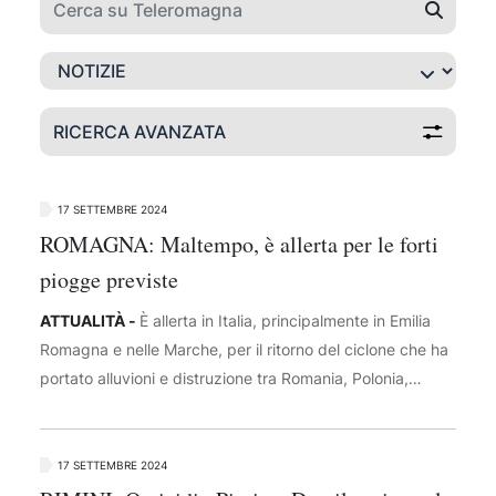
RICERCA AVANZATA
17 SETTEMBRE 2024
ROMAGNA: Maltempo, è allerta per le forti
piogge previste
ATTUALITÀ -
È allerta in Italia, principalmente in Emilia
Romagna e nelle Marche, per il ritorno del ciclone che ha
portato alluvioni e distruzione tra Romania, Polonia,
Repubblica Ceca ed Austria. Dopo aver attraversato il
nostro Paese lo scorso giovedì, con un crollo delle
temperature anche di 15 gradi, e aver colpito le regioni
17 SETTEMBRE 2024
dell'Europa dell'est, la forte perturbazione tornerà indietro