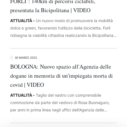
FORLI’: 140km di percorsi ciclabili,
sicurezza
presentata la Bicipolitana | VIDEO
ATTUALITÀ -
Un nuovo modo di promuovere la mobilità
dolce e green, favorendo l’utilizzo della bicicletta. Forlì
ridisegna la viabilità cittadina realizzando la Bicipolitana:
140 km di percorsi ciclabili, 11 stazioni di bike sharing e
15 linee. Un sistema di percorsi ciclabili facilmente
identificabili, segnalati per condurti attraverso le vie
30 MARZO 2023
urbane e le principali direttrici extracittadine.L’obiettivo è
BOLOGNA: Nuovo spazio all'Agenzia delle
quello di arrivare a 190km di piste ciclabili. Presentato
dogane in memoria di un'impiegata morta di
anche il sito con tutte le informazioni
covid | VIDEO
www.bicipolitanaforli.it
ATTUALITÀ -
Taglio del nastro con comprensibile
commozione da parte del vedovo di Rosa Buonaguro,
per anni in prima linea negli uffici dell'Agenzia delle
dogane e dei monopoli di Bologna, alla quale i suoi
colleghi hanno dedicato una nuova sala riunioni nella