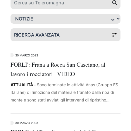
RICERCA AVANZATA
30 MARZO 2023
FORLI': Frana a Rocca San Casciano, al
lavoro i rocciatori | VIDEO
ATTUALITÀ -
Sono terminate le attività Anas (Gruppo FS
Italiane) di rimozione del materiale franato dalla ripa di
monte e sono stati avviati gli interventi di ripristino
e installazione delle reti paramassi lungo la strada statale
67 “Tosco Romagnola” al km 168,500 a Rocca San
Casciano, in provincia di Forlì-Cesena. Nel video i
30 MARZO 2023
rocciatori al lavoro per ripristinare la situazione di