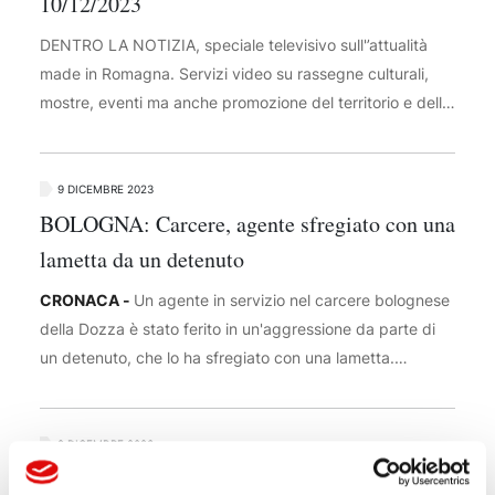
10/12/2023
DENTRO LA NOTIZIA, speciale televisivo sull'’attualità
made in Romagna. Servizi video su rassegne culturali,
mostre, eventi ma anche promozione del territorio e delle
sue imprese
9 DICEMBRE 2023
BOLOGNA: Carcere, agente sfregiato con una
lametta da un detenuto
CRONACA -
Un agente in servizio nel carcere bolognese
della Dozza è stato ferito in un'aggressione da parte di
un detenuto, che lo ha sfregiato con una lametta.
L'ennesimo episodio di violenza ai danni degli operatori
delle forze dell'ordine viene raccontato dal Sappe,
sindacato di Polizia Penitenziaria. Secondo quanto
9 DICEMBRE 2023
ricostruito, il detenuto straniero rifiutava il trasferimento in
FAENZA: Riciclaggio e truffa, associazione a