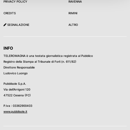
PRIVACY POLICY
RAVENNA
CREDITS
RIMINI
SEGNALAZIONE
ALTRO
INFO
TELEROMAGNA è una testata giornalistica registrata al Pubblico
Registro della Stampa al Tribunale di Forli (n. 611/82)
Direttore Responsabile
Ludovico Luongo
Pubblisole S.p.A.
Via dell’Arrigoni 120
47522 Cesena (FC)
P.iva : 03362900403
www.pubblisole.it