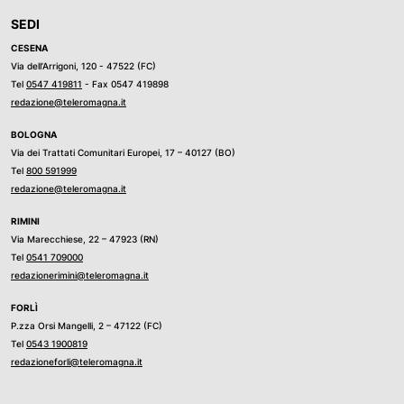
SEDI
CESENA
Via dell’Arrigoni, 120 - 47522 (FC)
Tel
0547 419811
- Fax 0547 419898
redazione@teleromagna.it
BOLOGNA
Via dei Trattati Comunitari Europei, 17 – 40127 (BO)
Tel
800 591999
redazione@teleromagna.it
RIMINI
Via Marecchiese, 22 – 47923 (RN)
Tel
0541 709000
redazionerimini@teleromagna.it
FORLÌ
P.zza Orsi Mangelli, 2 – 47122 (FC)
Tel
0543 1900819
redazioneforli@teleromagna.it