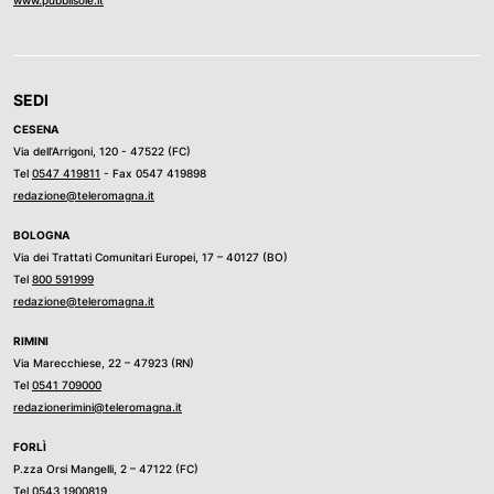
SEDI
CESENA
Via dell’Arrigoni, 120 - 47522 (FC)
Tel
0547 419811
- Fax 0547 419898
redazione@teleromagna.it
BOLOGNA
Via dei Trattati Comunitari Europei, 17 – 40127 (BO)
Tel
800 591999
redazione@teleromagna.it
RIMINI
Via Marecchiese, 22 – 47923 (RN)
Tel
0541 709000
redazionerimini@teleromagna.it
FORLÌ
P.zza Orsi Mangelli, 2 – 47122 (FC)
Tel
0543 1900819