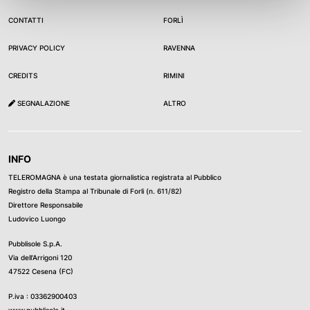
dell’ordigno ed evacuare circa 1000 abitanti.
L’esperienza degli specialisti dell’Esercito di Castel
CONTATTI
FORLÌ
Maggiore è ben testimoniata dai circa 400 interventi
PRIVACY POLICY
RAVENNA
svolti nel corso dell’ultimo anno nella propria area di
competenza (Regione Marche, Umbria e nelle province di
CREDITS
RIMINI
Bologna, Forlì Cesena, Rimini e Firenze e da oggi anche la
SEGNALAZIONE
ALTRO
Repubblica di San Marino).
INFO
TELEROMAGNA è una testata giornalistica registrata al Pubblico
Registro della Stampa al Tribunale di Forli (n. 611/82)
Direttore Responsabile
Ludovico Luongo
Pubblisole S.p.A.
Via dell’Arrigoni 120
47522 Cesena (FC)
P.iva : 03362900403
www.pubblisole.it