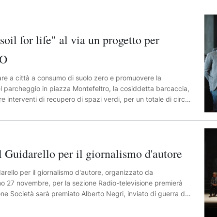
for life" al via un progetto per
EO
are a città a consumo di suolo zero e promuovere la
l parcheggio in piazza Montefeltro, la cosiddetta barcaccia,
 interventi di recupero di spazi verdi, per un totale di circa
a nelle aree urbane di Forlì, Carpi (Mo) e San Lazzaro di
l for Life), il progetto europeo che si propone di anticipare
del suolo.
uidarello per il giornalismo d'autore
rello per il giornalismo d'autore, organizzato da
mo 27 novembre, per la sezione Radio-televisione premierà
one Società sarà premiato Alberto Negri, inviato di guerra del
celta Silvia Calandrelli, direttrice di Rai Cultura. Il
 Francesco Ticozzi, dirigente scolastico dell'Iti Omar di