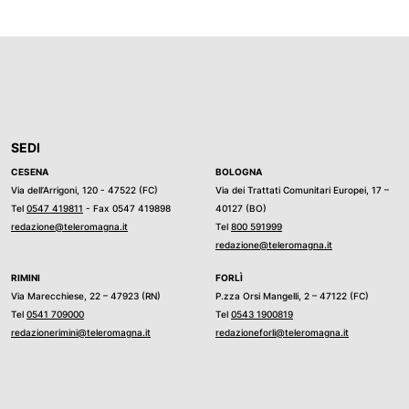
SEDI
CESENA
BOLOGNA
Via dell’Arrigoni, 120 - 47522 (FC)
Via dei Trattati Comunitari Europei, 17 –
Tel
0547 419811
- Fax 0547 419898
40127 (BO)
redazione@teleromagna.it
Tel
800 591999
redazione@teleromagna.it
RIMINI
FORLÌ
Via Marecchiese, 22 – 47923 (RN)
P.zza Orsi Mangelli, 2 – 47122 (FC)
Tel
0541 709000
Tel
0543 1900819
redazionerimini@teleromagna.it
redazioneforli@teleromagna.it