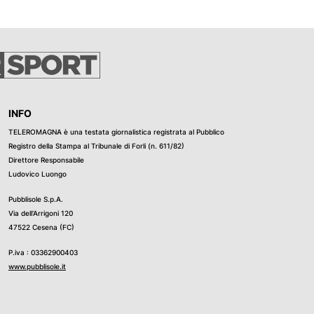
lgorLibertas corrispondenti a quello che gl'inquirenti
 oltre 27 milioni di euro. Sequestrate anche azioni, pari a
à Safla spa, che nel 12014 avrebbe ceduto titoli alla
INFO
TELEROMAGNA è una testata giornalistica registrata al Pubblico
Registro della Stampa al Tribunale di Forli (n. 611/82)
Direttore Responsabile
Ludovico Luongo
Pubblisole S.p.A.
Via dell’Arrigoni 120
47522 Cesena (FC)
P.iva : 03362900403
www.pubblisole.it