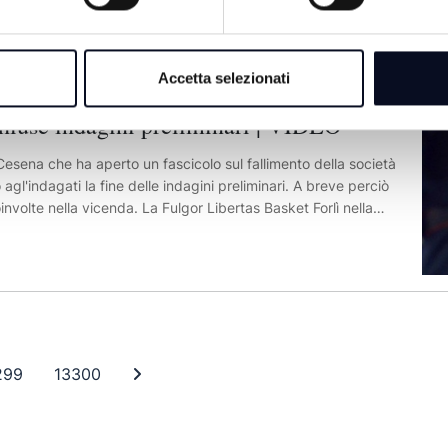
 poliambulatorio per agganciare tramite dei ponti i 15 denti
Accetta selezionati
hiuse indagini preliminari | VIDEO
Cesena che ha aperto un fascicolo sul fallimento della società
 agl'indagati la fine delle indagini preliminari. A breve perciò
oinvolte nella vicenda. La Fulgor Libertas Basket Forlì nella
zionale di basket di A2 gold, con conseguente fallimento della
r chiarire cosa abbia provocato il crack della più nota
tron della FulgorLibertas basket, Massimiliano Boccio, e la
involti anche tre professionisti, Flavio Casagrande, Luciano
se perizie e aumento fittizio di capitale. Le ipotesi d'accusa
solvenza fraudolenta, dall'aumento fittizio di capitale, a false
Alla coppia Boccio e Chirisi, vengono inoltre contestate le
 13298
Pagina 13299
Pagina 13300
Ultima pagina
299
13300
67mila euro derivanti dagli abbonamenti alla stagione sportiva
elle partite casalinghe giocate dalla FulgorLibertas Forlì prima
 libri e documenti contabili. Durante le indagini la Guardia di