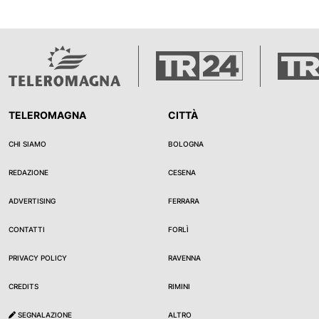
Finanza ha sequestrato 5 milioni di azioni della Fu
ritengono essere un fittizio aumento di capitale da
circa altri 12 milioni e mezzo di euro, alla societ
FulgorLibertas.
TELEROMAGNA
CITTÀ
CHI SIAMO
BOLOGNA
REDAZIONE
CESENA
ADVERTISING
FERRARA
CONTATTI
FORLÌ
PRIVACY POLICY
RAVENNA
CREDITS
RIMINI
SEGNALAZIONE
ALTRO