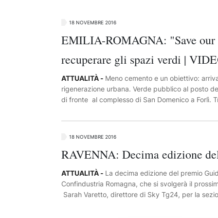
18 NOVEMBRE 2016
EMILIA-ROMAGNA: "Save our soil 
recuperare gli spazi verdi | VID
ATTUALITÀ -
Meno cemento e un obiettivo: arriv
rigenerazione urbana. Verde pubblico al posto de
di fronte al complesso di San Domenico a Forlì. Tre
10mila mq che saranno realizzati in Emilia-Romagn
Savena (Bo). Lo prevede il Sos4Life (Save Our Soi
e attuare gli indirizzi europei in materia di tutela 
18 NOVEMBRE 2016
RAVENNA: Decima edizione del G
ATTUALITÀ -
La decima edizione del premio Guida
Confindustria Romagna, che si svolgerà il prossi
Sarah Varetto, direttore di Sky Tg24, per la sezi
Sole 24 Ore, mentre per la sezione Cultura è stata s
Guidarello ad honorem quest'anno sarà attribuito a