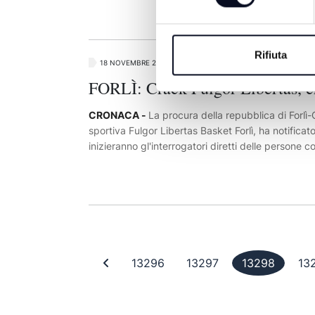
vicenda un 57enne romagnolo che si era recato nel
sani e riacquistare così una normale dentatura
Rifiuta
18 NOVEMBRE 2016
FORLÌ: Crack Fulgor Libertas, c
CRONACA -
La procura della repubblica di Forlì-
sportiva Fulgor Libertas Basket Forlì, ha notificato
inizieranno gl'interrogatori diretti delle persone c
scorsa stazione si era ritirata dal campionato na
società ed entrata in campo della magistratura pe
società sportiva forlivese. Fra gl'indagati l’ex pa
moglie Mirela Chirisi, in qualità di presidente. Co
Landuzzi e Antonio La Mura, per delle presunte fal
vanno, a vario titolo, dalla truffa aggravata, all'in
comunicazioni sociali e falsa perizia in concorso. 
Prima pagina
Pagina 13296
Pagina 13297
Pagina
13296
13297
13298
13
ipotesi di reato inerenti la sottrazione di circa 1
2015-2016 sottoscritti dai tifosi e dagli incassi d
del ritiro dal campionato, oltre alla sottrazione di