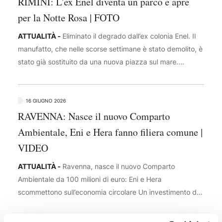
RIMINI: L'ex Enel diventa un parco e apre
Emilia-Romagna, Generale di Brigata Enrico Scandone, il
per la Notte Rosa | FOTO
Capo di Stato Maggiore della medesima Legione,
ATTUALITÀ -
Eliminato il degrado dall’ex colonia Enel. Il
Colonnello Mario Polito, il Comandante Provinciale dei
manufatto, che nelle scorse settimane è stato demolito, è
Carabinieri di Rimini, Colonnello Ruggero Gerardo Rugge
stato già sostituito da una nuova piazza sul mare.
e il Comandante della locale Stazione dell’Arma,
Giovedì termineranno i lavori nell’area che affaccia su
Luogotenente Carica Speciale Luigi Migliore, oltre al
viale Regina Margherita, e che è diventata verde, dotata
sindaco Filippo Giorgetti.
di pedane mobili per ospitare spettacoli e mercatini
16 GIUGNO 2026
estivi. Parte del cantiere, nella zona monte, resterà
RAVENNA: Nasce il nuovo Comparto
inagibile per il prosieguo dei lavori. L’apertura parziale è
Ambientale, Eni e Hera fanno filiera comune |
prevista per la Notte Rosa. L’investimento da 2,5 milioni
VIDEO
di euro è cofinanziata da Regione e Comune al 50%.
ATTUALITÀ -
Ravenna, nasce il nuovo Comparto
Ambientale da 100 milioni di euro: Eni e Hera
scommettono sull’economia circolare Un investimento da
100 milioni di euro per trasformare un’area industriale
dismessa in uno dei principali poli italiani dedicati