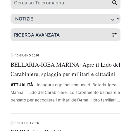
RICERCA AVANZATA
16 GIUGNO 2026
BELLARIA-IGEA MARINA: Apre il Lido del
Carabiniere, spiaggia per militari e cittadini
ATTUALITÀ -
Inaugura oggi nel comune di Bellaria-Igea
Marina il ‘Lido del Carabiniere’. Lo stabilimento balneare è
pensato per accogliere i militari dell’Arma, i loro familiari,
ma è anche aperto a tutti i cittadini. L’opera è stata
realizzata in sinergia tra l’amministrazione comunale e i
vertici dell’Arma. Al taglio del nastro alle ore 18
16 GIUGNO 2026
parteciperanno il Comandante della Legione Carabinieri