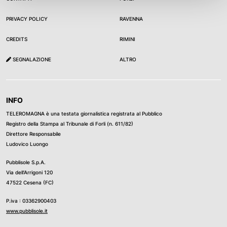
PRIVACY POLICY
RAVENNA
CREDITS
RIMINI
SEGNALAZIONE
ALTRO
INFO
TELEROMAGNA è una testata giornalistica registrata al Pubblico
Registro della Stampa al Tribunale di Forli (n. 611/82)
Direttore Responsabile
Ludovico Luongo
Pubblisole S.p.A.
Via dell’Arrigoni 120
47522 Cesena (FC)
P.iva : 03362900403
www.pubblisole.it