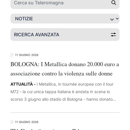
RICERCA AVANZATA
11 GIUGNO 2026
BOLOGNA: I Metallica donano 20.000 euro a
associazione contro la violenza sulle donne
ATTUALITÀ -
I Metallica, in tournée europea con il tour
M72 - la cui unica tappa italiana è andata in scena lo
scorso 3 giugno allo stadio di Bologna - hanno donato
20.000 euro a MondoDonna, associazione della città che
gestisce la rete di centri antiviolenza 'Chiama ChiAma'. I
fondi arrivano dalla campagna #MetallicaGivesBack della
11 GIUGNO 2026
fondazione benefica All Within My Hands. Con la