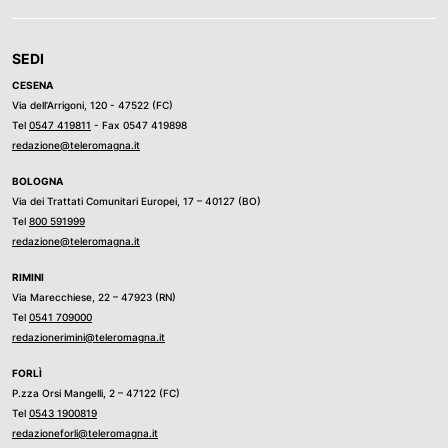
SEDI
CESENA
Via dell’Arrigoni, 120 - 47522 (FC)
Tel
0547 419811
- Fax 0547 419898
redazione@teleromagna.it
BOLOGNA
Via dei Trattati Comunitari Europei, 17 – 40127 (BO)
Tel
800 591999
redazione@teleromagna.it
RIMINI
Via Marecchiese, 22 – 47923 (RN)
Tel
0541 709000
redazionerimini@teleromagna.it
FORLÌ
P.zza Orsi Mangelli, 2 – 47122 (FC)
Tel
0543 1900819
redazioneforli@teleromagna.it