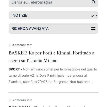
RICERCA AVANZATA
8 OTTOBRE 2025
BASKET: Ko per Forlì e Rimini, Fortitudo a
segno sull'Urania Milano
SPORT -
Non arrivano sorrisi per le romagnole nel quarto
turno di serie A2: la Dole Rimini inciampa ancora al
Flaminio, sconfitta 79-93 da Bergamo. Non bastano
Marini e Simioni: gli ospiti dominano da tre punti e
infliggono ai biancorossi la seconda sconfitta casalinga
consecutiva. Niente da fare anche per l'Unieuro Forlì a
8 OTTOBRE 2025
Cento: i biancorossi hanno dominato per larghi tratti,