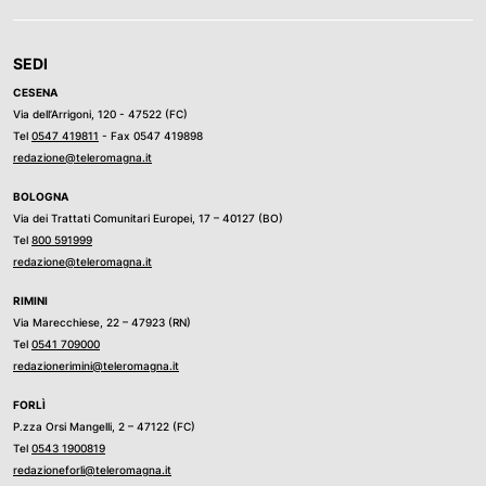
SEDI
CESENA
Via dell’Arrigoni, 120 - 47522 (FC)
Tel
0547 419811
- Fax 0547 419898
redazione@teleromagna.it
BOLOGNA
Via dei Trattati Comunitari Europei, 17 – 40127 (BO)
Tel
800 591999
redazione@teleromagna.it
RIMINI
Via Marecchiese, 22 – 47923 (RN)
Tel
0541 709000
redazionerimini@teleromagna.it
FORLÌ
P.zza Orsi Mangelli, 2 – 47122 (FC)
Tel
0543 1900819
redazioneforli@teleromagna.it