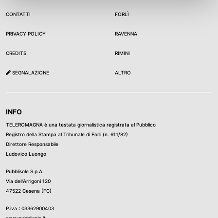
decidere come far rispettare la norma. Senza indicazioni
operative precise, il rischio – secondo molti – è che si
CONTATTI
FORLÌ
tratti di un provvedimento più simbolico che realmente
PRIVACY POLICY
RAVENNA
efficace. E che la sua attuazione, di fatto, finisca per
rimanere sulla carta.
CREDITS
RIMINI
SEGNALAZIONE
ALTRO
INFO
TELEROMAGNA è una testata giornalistica registrata al Pubblico
Registro della Stampa al Tribunale di Forli (n. 611/82)
Direttore Responsabile
Ludovico Luongo
Pubblisole S.p.A.
Via dell’Arrigoni 120
47522 Cesena (FC)
P.iva : 03362900403
www.pubblisole.it