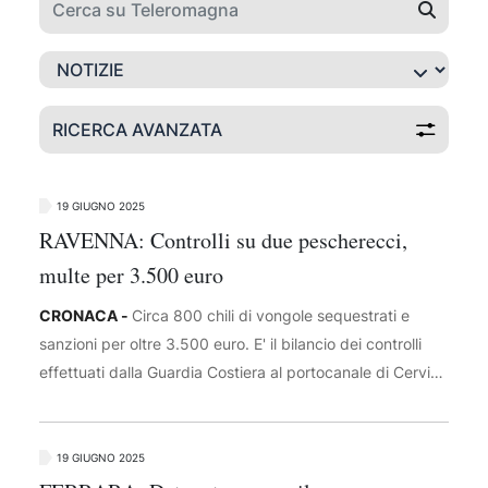
RICERCA AVANZATA
19 GIUGNO 2025
RAVENNA: Controlli su due pescherecci,
multe per 3.500 euro
CRONACA -
Circa 800 chili di vongole sequestrati e
sanzioni per oltre 3.500 euro. E' il bilancio dei controlli
effettuati dalla Guardia Costiera al portocanale di Cervia,
sul litorale ravennate. Il blitz per il contrasto alla pesca
illegale, è scattato alle prime ore di oggi quando sono
stati ispezionati due pescherecci che fanno uso di un
19 GIUGNO 2025
attrezzo denominato draga idraulica: consente di