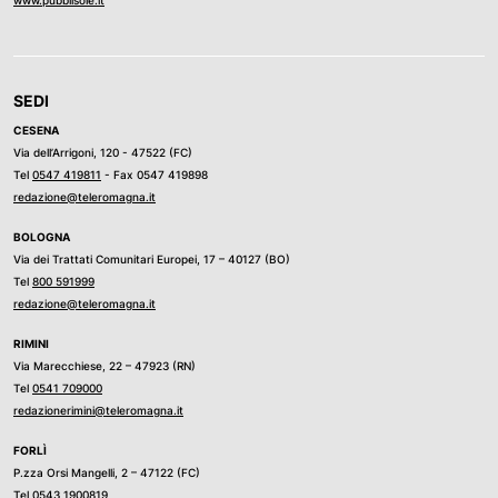
SEDI
CESENA
Via dell’Arrigoni, 120 - 47522 (FC)
Tel
0547 419811
- Fax 0547 419898
redazione@teleromagna.it
BOLOGNA
Via dei Trattati Comunitari Europei, 17 – 40127 (BO)
Tel
800 591999
redazione@teleromagna.it
RIMINI
Via Marecchiese, 22 – 47923 (RN)
Tel
0541 709000
redazionerimini@teleromagna.it
FORLÌ
P.zza Orsi Mangelli, 2 – 47122 (FC)
Tel
0543 1900819