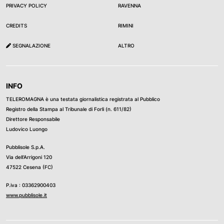
PRIVACY POLICY
RAVENNA
CREDITS
RIMINI
SEGNALAZIONE
ALTRO
INFO
TELEROMAGNA è una testata giornalistica registrata al Pubblico
Registro della Stampa al Tribunale di Forli (n. 611/82)
Direttore Responsabile
Ludovico Luongo
Pubblisole S.p.A.
Via dell’Arrigoni 120
47522 Cesena (FC)
P.iva : 03362900403
www.pubblisole.it