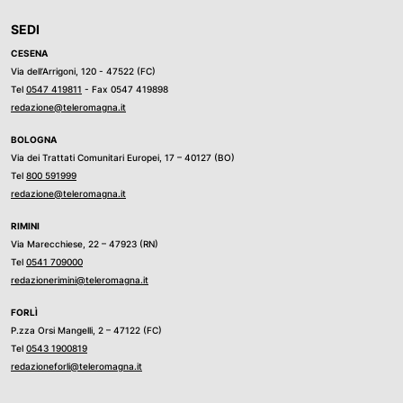
SEDI
CESENA
Via dell’Arrigoni, 120 - 47522 (FC)
Tel
0547 419811
- Fax 0547 419898
redazione@teleromagna.it
BOLOGNA
Via dei Trattati Comunitari Europei, 17 – 40127 (BO)
Tel
800 591999
redazione@teleromagna.it
RIMINI
Via Marecchiese, 22 – 47923 (RN)
Tel
0541 709000
redazionerimini@teleromagna.it
FORLÌ
P.zza Orsi Mangelli, 2 – 47122 (FC)
Tel
0543 1900819
redazioneforli@teleromagna.it