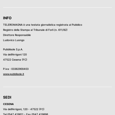
INFO
TELEROMAGNA è una testata giornalistica registrata al Pubblico
Registro della Stampa al Tribunale di Forli (n. 611/82)
Direttore Responsabile
Ludovico Luongo
Pubblisole S.p.A.
Via dell’Arrigoni 120
47522 Cesena (FC)
P.iva : 03362900403
www.pubblisole.it
SEDI
CESENA
Via dell’Arrigoni, 120 - 47522 (FC)
Tel
0547 419811
- Fax 0547 419898