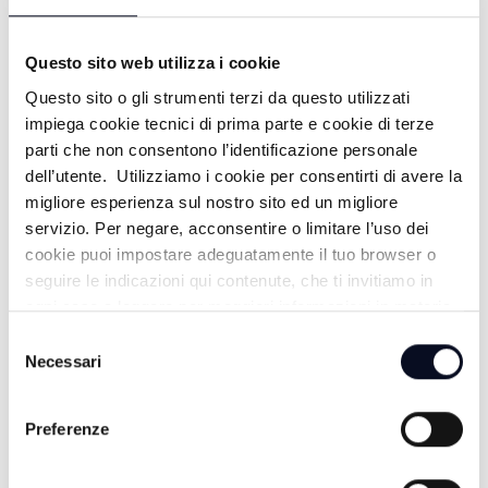
- 15/06/2026
1 MESE FA
Questo sito web utilizza i cookie
Questo sito o gli strumenti terzi da questo utilizzati
impiega cookie tecnici di prima parte e cookie di terze
SAVIGNANO: COLORAID LIGHT -
parti che non consentono l’identificazione personale
dell’utente. Utilizziamo i cookie per consentirti di avere la
14/06/2026
migliore esperienza sul nostro sito ed un migliore
1 MESE FA
servizio. Per negare, acconsentire o limitare l’uso dei
cookie puoi impostare adeguatamente il tuo browser o
seguire le indicazioni qui contenute, che ti invitiamo in
ogni caso a leggere per maggiori informazioni in materia
RAVENNA. VOCI NELLA PIAZZA -
di trattamento dei dati personali.
Selezione
12/06/2026
Necessari
del
consenso
1 MESE FA
Preferenze