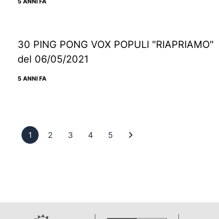
5 ANNI FA
30 PING PONG VOX POPULI "RIAPRIAMO"
del 06/05/2021
5 ANNI FA
Pagina 1
Pagina 2
Pagina 3
Pagina 4
Pagina 5
Ultima pagina
1
2
3
4
5