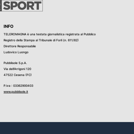
INFO
TELEROMAGNA è una testata giornalistica registrata al Pubblico
Registro della Stampa al Tribunale di Forli (n. 611/82)
Direttore Responsabile
Ludovico Luongo
Pubblisole S.p.A.
Via dell’Arrigoni 120
47522 Cesena (FC)
P.iva : 03362900403
www.pubblisole.it