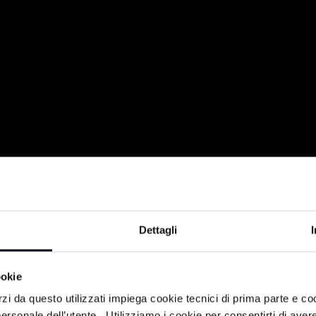
22/04/2021
Dettagli
TTURAZIONI ED INNOVAZIONI
PROFESSIONALI PROPONGONO IL PING –
ookie
NE, SULLA RICHIESTA E SULLA DOMANDA
rzi da questo utilizzati impiega cookie tecnici di prima parte e co
ersonale dell’utente. Utilizziamo i cookie per consentirti di aver