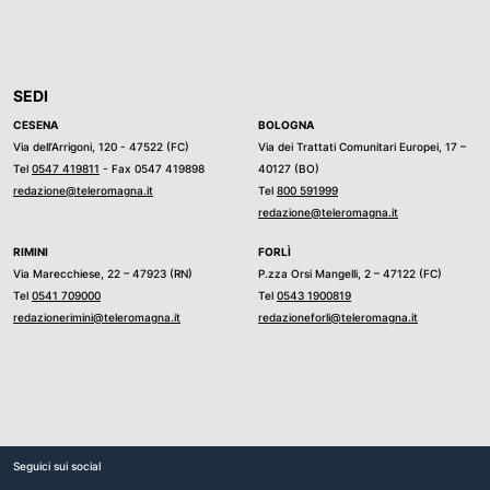
SEDI
CESENA
BOLOGNA
Via dell’Arrigoni, 120 - 47522 (FC)
Via dei Trattati Comunitari Europei, 17 –
Tel
0547 419811
- Fax 0547 419898
40127 (BO)
redazione@teleromagna.it
Tel
800 591999
redazione@teleromagna.it
RIMINI
FORLÌ
Via Marecchiese, 22 – 47923 (RN)
P.zza Orsi Mangelli, 2 – 47122 (FC)
Tel
0541 709000
Tel
0543 1900819
redazionerimini@teleromagna.it
redazioneforli@teleromagna.it
Seguici sui social