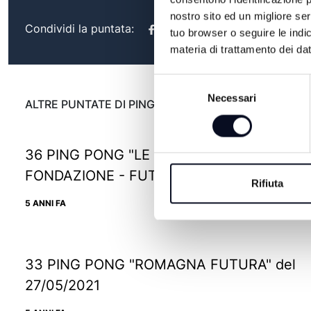
nostro sito ed un migliore se
Condividi la puntata:
tuo browser o seguire le indic
materia di trattamento dei dat
Selezione
Necessari
del
ALTRE PUNTATE DI PING PONG
consenso
36 PING PONG "LE TRE EFFE" - FORLI' -
FONDAZIONE - FUTURO del 17/06/2021
Rifiuta
5 ANNI FA
33 PING PONG "ROMAGNA FUTURA" del
27/05/2021