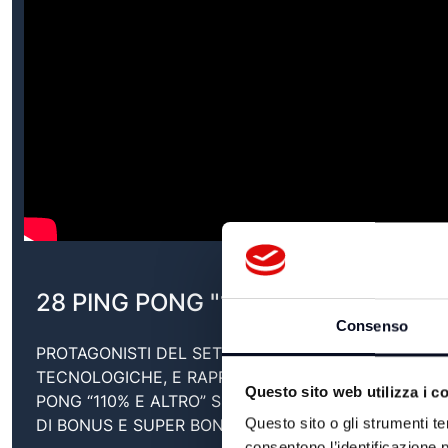
28 PING PONG "110% E ALTRO" del 
Consenso
PROTAGONISTI DEL SETTORE COSTRUZIONI, RISTRU
TECNOLOGICHE, E RAPPRESENTANTI DEGLI ORDINI 
Questo sito web utilizza i c
PONG “110% E ALTRO” SULL’USO E SULLA DIFFUSIO
DI BONUS E SUPER BONUS.
Questo sito o gli strumenti te
consentono l’identificazione p