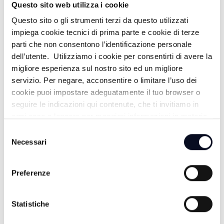
Questo sito web utilizza i cookie
Questo sito o gli strumenti terzi da questo utilizzati
impiega cookie tecnici di prima parte e cookie di terze
PIANETA BIANCONERO - 06/04/2026
parti che non consentono l’identificazione personale
dell’utente. Utilizziamo i cookie per consentirti di avere la
4 MESI FA
migliore esperienza sul nostro sito ed un migliore
servizio. Per negare, acconsentire o limitare l’uso dei
cookie puoi impostare adeguatamente il tuo browser o
seguire le indicazioni qui contenute, che ti invitiamo in
PIANETA BIANCONERO - 30/03/2026
ogni caso a leggere per maggiori informazioni in materia
di trattamento dei dati personali.
Selezione
4 MESI FA
Necessari
del
consenso
Preferenze
PIANETA BIANCONERO - 23/03/2026
Statistiche
4 MESI FA