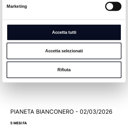
Marketing
PIANETA BIANCONERO - 16/03/2026
Accetta tutti
4 MESI FA
Accetta selezionati
PIANETA BIANCONERO - 09/03/2026
Rifiuta
4 MESI FA
PIANETA BIANCONERO - 02/03/2026
5 MESI FA