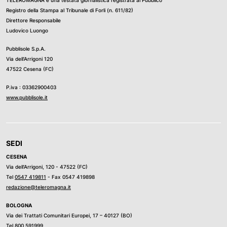
Registro della Stampa al Tribunale di Forli (n. 611/82)
Direttore Responsabile
Ludovico Luongo
Pubblisole S.p.A.
Via dell’Arrigoni 120
47522 Cesena (FC)
P.iva : 03362900403
www.pubblisole.it
SEDI
CESENA
Via dell’Arrigoni, 120 - 47522 (FC)
Tel
0547 419811
- Fax 0547 419898
redazione@teleromagna.it
BOLOGNA
Via dei Trattati Comunitari Europei, 17 – 40127 (BO)
Tel
800 591999