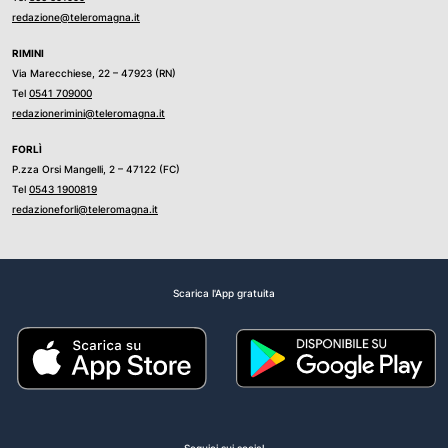
redazione@teleromagna.it
RIMINI
Via Marecchiese, 22 – 47923 (RN)
Tel
0541 709000
redazionerimini@teleromagna.it
FORLÌ
P.zza Orsi Mangelli, 2 – 47122 (FC)
Tel
0543 1900819
redazioneforli@teleromagna.it
Scarica l'App gratuita
Seguici sui social