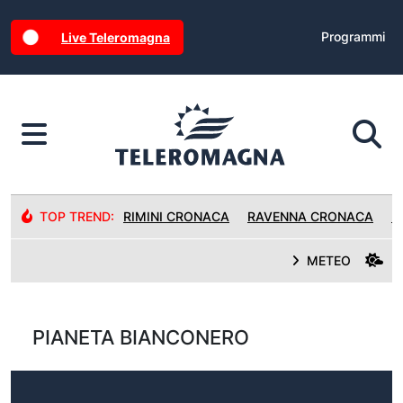
Programmi
Live Teleromagna
TOP TREND:
RIMINI CRONACA
RAVENNA CRONACA
R
METEO
PIANETA BIANCONERO