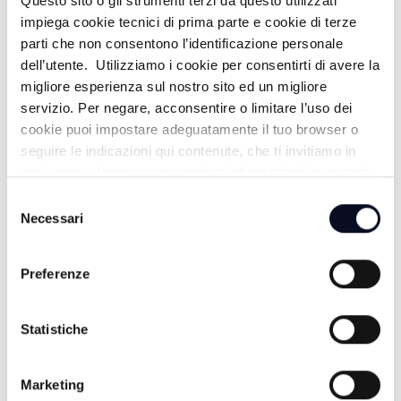
Questo sito o gli strumenti terzi da questo utilizzati
impiega cookie tecnici di prima parte e cookie di terze
parti che non consentono l’identificazione personale
dell’utente. Utilizziamo i cookie per consentirti di avere la
PANORAMA BASKET - 28/04/2026
migliore esperienza sul nostro sito ed un migliore
3 MESI FA
servizio. Per negare, acconsentire o limitare l’uso dei
cookie puoi impostare adeguatamente il tuo browser o
seguire le indicazioni qui contenute, che ti invitiamo in
ogni caso a leggere per maggiori informazioni in materia
PANORAMA BASKET - 21/04/2026
di trattamento dei dati personali.
Selezione
Necessari
del
3 MESI FA
consenso
Preferenze
PANORAMA BASKET - 14/04/2026
Statistiche
3 MESI FA
Marketing