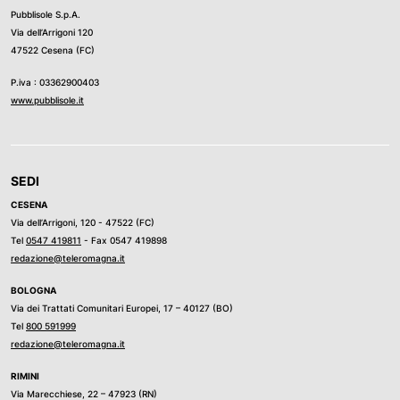
Pubblisole S.p.A.
Via dell’Arrigoni 120
47522 Cesena (FC)
P.iva : 03362900403
www.pubblisole.it
SEDI
CESENA
Via dell’Arrigoni, 120 - 47522 (FC)
Tel
0547 419811
- Fax 0547 419898
redazione@teleromagna.it
BOLOGNA
Via dei Trattati Comunitari Europei, 17 – 40127 (BO)
Tel
800 591999
redazione@teleromagna.it
RIMINI
Via Marecchiese, 22 – 47923 (RN)