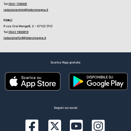
Tel
0541 709000
redazionerimini@teleromagna.it
FORLÌ
P.zza Orsi Mangelli, 2 – 47122 (FC)
Tel
0543 1900819
redazioneforli@teleromagna.it
Scarica l'App gratuita
Seguici sui social