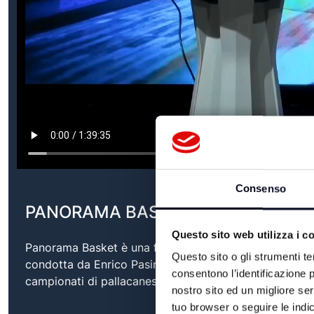
Consenso
PANORAMA BASKET - 28/04/2026
Questo sito web utilizza i c
Panorama Basket è una finestra sul mondo del basket
Questo sito o gli strumenti te
condotta da Enrico Pasini affiancato da Franceska Picar
consentono l’identificazione p
campionati di pallacanestro in cui figurano squadre r
nostro sito ed un migliore se
tuo browser o seguire le indic