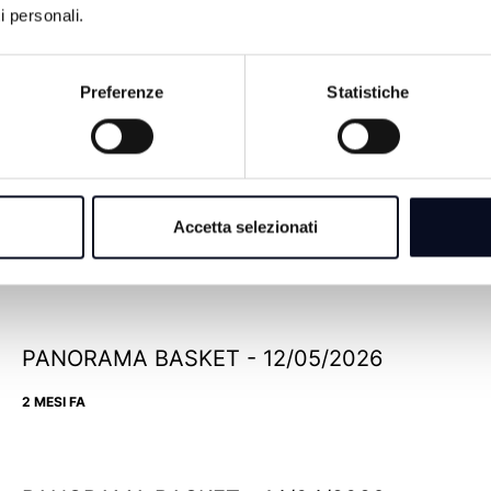
i personali.
Preferenze
Statistiche
PANORAMA BASKET - 02/06/2026
Accetta selezionati
2 MESI FA
PANORAMA BASKET - 12/05/2026
2 MESI FA