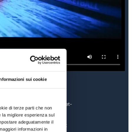
Informazioni sui cookie
fb.com/Panorama-Basket-
okie di terze parti che non
1723891404499104
e la migliore esperienza sul
 impostare adeguatamente il
ig.com/panoramabasket
maggiori informazioni in