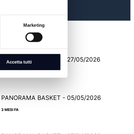
Marketing
PANORAMA BASKET - 27/05/2026
Accetta tutti
2 MESI FA
PANORAMA BASKET - 05/05/2026
3 MESI FA