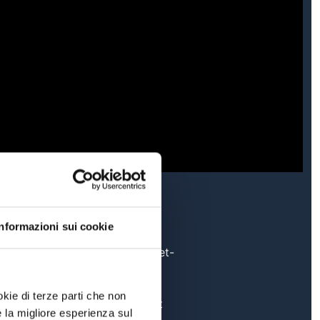
Informazioni sui cookie
fb.com/Panorama-Basket-
1723891404499104
okie di terze parti che non
ig.com/panoramabasket
e la migliore esperienza sul