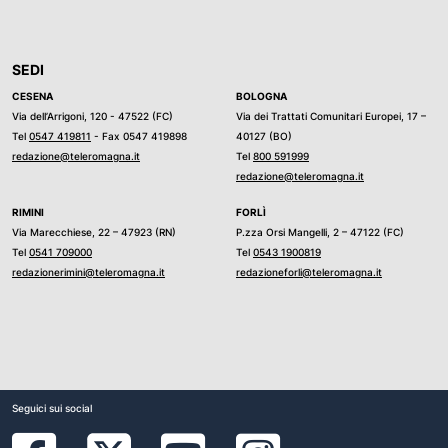
SEDI
CESENA
BOLOGNA
Via dell’Arrigoni, 120 - 47522 (FC)
Via dei Trattati Comunitari Europei, 17 –
Tel
0547 419811
- Fax 0547 419898
40127 (BO)
redazione@teleromagna.it
Tel
800 591999
redazione@teleromagna.it
RIMINI
FORLÌ
Via Marecchiese, 22 – 47923 (RN)
P.zza Orsi Mangelli, 2 – 47122 (FC)
Tel
0541 709000
Tel
0543 1900819
redazionerimini@teleromagna.it
redazioneforli@teleromagna.it
Seguici sui social