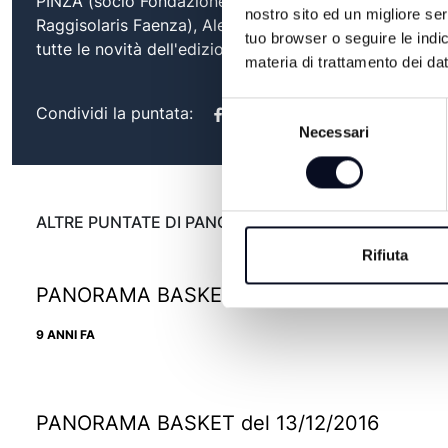
PINZA (socio Fondazione Pallacanestro,,2.015 Forlì
nostro sito ed un migliore se
Raggisolaris Faenza), Alessandro Tumidei, coach Italba
tuo browser o seguire le indic
tutte le novità dell'edizione 2023 del Torneo Marghe Al
materia di trattamento dei dat
Selezione
Condividi la puntata:
Necessari
del
consenso
ALTRE PUNTATE DI PANORAMA BASKET
Rifiuta
PANORAMA BASKET del 10/01/2017
9 ANNI FA
PANORAMA BASKET del 13/12/2016