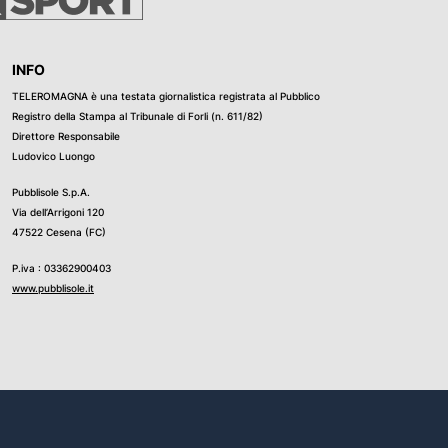
INFO
TELEROMAGNA è una testata giornalistica registrata al Pubblico
Registro della Stampa al Tribunale di Forli (n. 611/82)
Direttore Responsabile
Ludovico Luongo
Pubblisole S.p.A.
Via dell’Arrigoni 120
47522 Cesena (FC)
P.iva : 03362900403
www.pubblisole.it