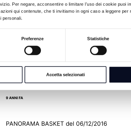
). ANDREA BACCARINI (General manager
rvizio. Per negare, acconsentire o limitare l’uso dei cookie puoi
sket 55db che ci illustrerà in anteprima,
azioni qui contenute, che ti invitiamo in ogni caso a leggere per 
l Star.
i personali.
Preferenze
Statistiche
Accetta selezionati
PANORAMA BASKET del 02/01/2018
9 ANNI FA
PANORAMA BASKET del 06/12/2016