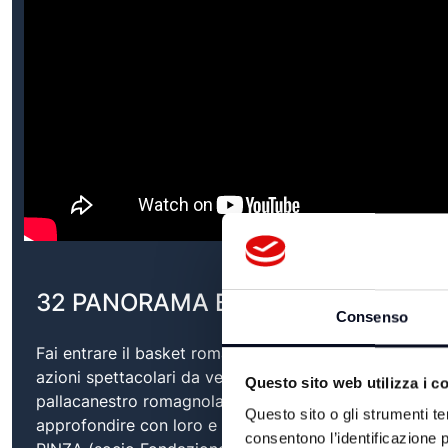
32 PANORAMA BASKET del 31/05/
Consenso
Fai entrare il basket romagnolo a casa tua con noi di
azioni spettacolari da vedere e rivedere e tutta l'attua
Questo sito web utilizza i c
pallacanestro romagnola. I grandi nomi del basket roma
Questo sito o gli strumenti te
approfondire con loro e con voi a casa. Parleremo in 
consentono l’identificazione p