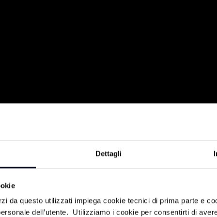
2023
Dettagli
 Panorama Basket, con tante immagini,
lità e gli approfondimenti sulla
ookie
gnolo e tutte le notizie d'attualità da
rzi da questo utilizzati impiega cookie tecnici di prima parte e co
studio con 3 graditissimi ospiti: RICCARDO
ersonale dell’utente. Utilizziamo i cookie per consentirti di aver