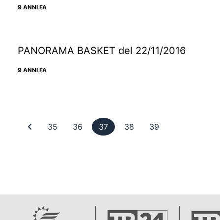
9 ANNI FA
PANORAMA BASKET del 22/11/2016
9 ANNI FA
Prima pagina
Pagina 35
Pagina 36
Pagina 37
Pagina 38
Pagina 39
35
36
37
38
39