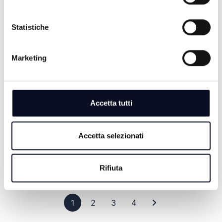
Statistiche
MADE IN ROMAGNA: DOVADOLA,
BUONA CUCINA E CAMMINI RELIGIOSI
Marketing
10/08/2020
5 ANNI FA
Accetta tutti
MADE IN ROMAGNA: CASA MUSEO
Accetta selezionati
FRANCESCO BARACCA 20/07/2020
5 ANNI FA
Rifiuta
Pagina 1
Pagina 2
Pagina 3
Pagina 4
Ultima pagina
1
2
3
4