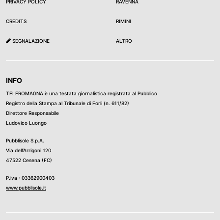
PRIVACY POLICY
RAVENNA
CREDITS
RIMINI
SEGNALAZIONE
ALTRO
INFO
TELEROMAGNA è una testata giornalistica registrata al Pubblico
Registro della Stampa al Tribunale di Forli (n. 611/82)
Direttore Responsabile
Ludovico Luongo
Pubblisole S.p.A.
Via dell’Arrigoni 120
47522 Cesena (FC)
P.iva : 03362900403
www.pubblisole.it