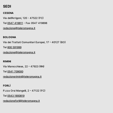
SEDI
CESENA
Via dell’Arrigoni, 120 - 47522 (FC)
Tel
0547 419811
- Fax 0547 419898
redazione@teleromagna.it
BOLOGNA
Via dei Trattati Comunitari Europei, 17 – 40127 (BO)
Tel
800 591999
redazione@teleromagna.it
RIMINI
Via Marecchiese, 22 – 47923 (RN)
Tel
0541 709000
redazionerimini@teleromagna.it
FORLÌ
P.zza Orsi Mangelli, 2 – 47122 (FC)
Tel
0543 1900819
redazioneforli@teleromagna.it