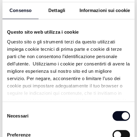
FESTIVAL, DEDICATO A DANTE
Consenso
Dettagli
Informazioni sui cookie
20/07/2021
4 ANNI FA
Questo sito web utilizza i cookie
Questo sito o gli strumenti terzi da questo utilizzati
impiega cookie tecnici di prima parte e cookie di terze
MADE IN ROMAGNA: 700anni, LA
parti che non consentono l’identificazione personale
ROMAGNACELEBRA DANTE ALIGHIERI
dell’utente. Utilizziamo i cookie per consentirti di avere la
19/07/2021
migliore esperienza sul nostro sito ed un migliore
servizio. Per negare, acconsentire o limitare l’uso dei
4 ANNI FA
cookie puoi impostare adeguatamente il tuo browser o
seguire le indicazioni qui contenute, che ti invitiamo in
ogni caso a leggere per maggiori informazioni in materia
di trattamento dei dati personali.
MADE IN ROMAGNA: NEL MONDO DI
Selezione
Necessari
del
TONINO GUERRA 12/08/2020
consenso
5 ANNI FA
Preferenze