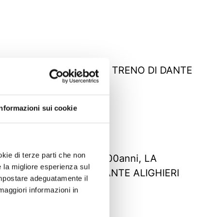
MADE IN ROMAGNA: IL TRENO DI DANTE
03/08/2021
4 ANNI FA
Informazioni sui cookie
okie di terze parti che non
MADE IN ROMAGNA: 700anni, LA
e la migliore esperienza sul
ROMAGNACELEBRA DANTE ALIGHIERI
 impostare adeguatamente il
19/07/2021
maggiori informazioni in
4 ANNI FA