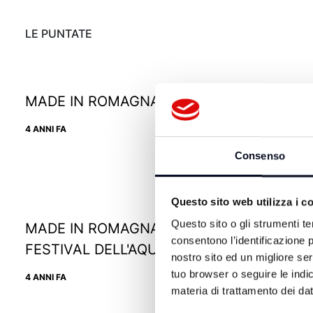
LE PUNTATE
MADE IN ROMAGNA: AL MENI 16/08/2021
4 ANNI FA
Consenso
Questo sito web utilizza i c
Questo sito o gli strumenti te
MADE IN ROMAGNA: ARTEVENTO: IL
consentono l’identificazione p
FESTIVAL DELL'AQUILONE 22/07/2021
nostro sito ed un migliore se
tuo browser o seguire le indic
4 ANNI FA
materia di trattamento dei dat