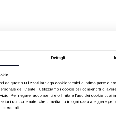
MADE IN ROMAGNA: LA NOTTE ROSA
12/08/2021
4 ANNI FA
Dettagli
ookie
rzi da questo utilizzati impiega cookie tecnici di prima parte e co
MADE IN ROMAGNA: RAVENNA FESTIVAL,
ersonale dell’utente. Utilizziamo i cookie per consentirti di aver
DEDICATO A DANTE 20/07/2021
rvizio. Per negare, acconsentire o limitare l’uso dei cookie puoi
azioni qui contenute, che ti invitiamo in ogni caso a leggere per 
4 ANNI FA
i personali.