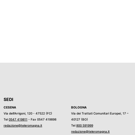
SEDI
CESENA
BOLOGNA
Via dell’Arrigoni, 120 - 47522 (FC)
Via dei Trattati Comunitari Europei, 17 –
Tel
0547 419811
- Fax 0547 419898
40127 (BO)
redazione@teleromagna.it
Tel
800 591999
redazione@teleromagna.it