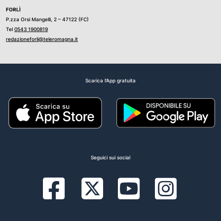
FORLÌ
P.zza Orsi Mangelli, 2 – 47122 (FC)
Tel
0543 1900819
redazioneforli@teleromagna.it
Scarica l'App gratuita
Seguici sui social