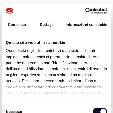
1 ANNO FA
Consenso
Dettagli
Informazioni sui cookie
LUOGHI E MISTERI - CORDOBA -
17/04/2025
Questo sito web utilizza i cookie
1 ANNO FA
Questo sito o gli strumenti terzi da questo utilizzati
impiega cookie tecnici di prima parte e cookie di terze
parti che non consentono l’identificazione personale
LUOGHI E MISTERI - I POTENTI DEL
dell’utente. Utilizziamo i cookie per consentirti di avere la
MONDO - 14/04/2025
migliore esperienza sul nostro sito ed un migliore
servizio. Per negare, acconsentire o limitare l’uso dei
1 ANNO FA
cookie puoi impostare adeguatamente il tuo browser o
seguire le indicazioni qui contenute, che ti invitiamo in
ogni caso a leggere per maggiori informazioni in materia
di trattamento dei dati personali.
LUOGHI E MISTERI - RADIONICA E
Selezione
Necessari
del