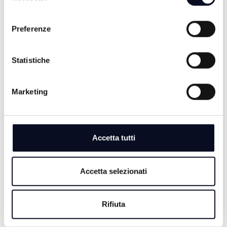
NATURA (CLAUDIO BOLOGNESI) -
consenso
10/04/2025
Preferenze
1 ANNO FA
Statistiche
LUOGHI E MISTERI - RADIONICA 2°
Marketing
PARTE (CLAUDIO BOLOGNESI) -
06/04/2025
1 ANNO FA
Accetta tutti
Accetta selezionati
LUOGHI E MISTERI - RADIONICA 1°
PARTE (CLAUDIO BOLOGNESI) -
Rifiuta
03/04/2025