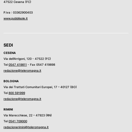
47522 Cesena (FC)
P.iva : 03362900403
www.pubblisole.it
SEDI
CESENA
Via dell’Arrigoni, 120 - 47522 (FC)
Tel
0547 419811
- Fax 0547 419898
redazione@teleromagna.it
BOLOGNA
Via dei Trattati Comunitari Europei, 17 – 40127 (BO)
Tel
800 591999
redazione@teleromagna.it
RIMINI
Via Marecchiese, 22 – 47923 (RN)
Tel
0541 709000
redazionerimini@teleromagna.it