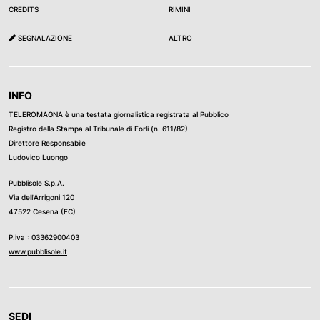
CREDITS
RIMINI
SEGNALAZIONE
ALTRO
INFO
TELEROMAGNA è una testata giornalistica registrata al Pubblico
Registro della Stampa al Tribunale di Forli (n. 611/82)
Direttore Responsabile
Ludovico Luongo
Pubblisole S.p.A.
Via dell’Arrigoni 120
47522 Cesena (FC)
P.iva : 03362900403
www.pubblisole.it
SEDI