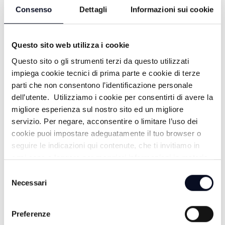
Consenso
Dettagli
Informazioni sui cookie
Innov-Azione - Puntata 8: Gemello
Questo sito web utilizza i cookie
digitale
Questo sito o gli strumenti terzi da questo utilizzati
3 ANNI FA
impiega cookie tecnici di prima parte e cookie di terze
parti che non consentono l’identificazione personale
dell’utente. Utilizziamo i cookie per consentirti di avere la
migliore esperienza sul nostro sito ed un migliore
Innov-Azione - Puntata 6: Blockchain
servizio. Per negare, acconsentire o limitare l’uso dei
cookie puoi impostare adeguatamente il tuo browser o
3 ANNI FA
seguire le indicazioni qui contenute, che ti invitiamo in
ogni caso a leggere per maggiori informazioni in materia
di trattamento dei dati personali.
Selezione
Innov-Azione - Puntata 5: Smart
Necessari
del
Factory
consenso
Preferenze
3 ANNI FA