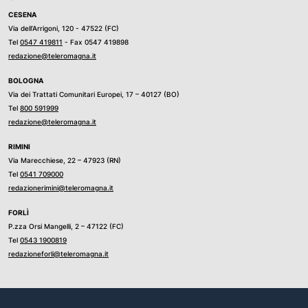
CESENA
Via dell’Arrigoni, 120 - 47522 (FC)
Tel
0547 419811
- Fax 0547 419898
redazione@teleromagna.it
BOLOGNA
Via dei Trattati Comunitari Europei, 17 – 40127 (BO)
Tel
800 591999
redazione@teleromagna.it
RIMINI
Via Marecchiese, 22 – 47923 (RN)
Tel
0541 709000
redazionerimini@teleromagna.it
FORLÌ
P.zza Orsi Mangelli, 2 – 47122 (FC)
Tel
0543 1900819
redazioneforli@teleromagna.it