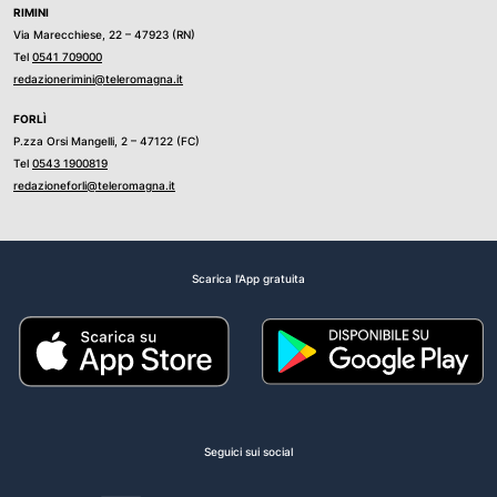
RIMINI
Via Marecchiese, 22 – 47923 (RN)
Tel
0541 709000
redazionerimini@teleromagna.it
FORLÌ
P.zza Orsi Mangelli, 2 – 47122 (FC)
Tel
0543 1900819
redazioneforli@teleromagna.it
Scarica l'App gratuita
Seguici sui social