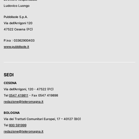
Ludovico Luongo
Pubblisole S.p.A.
Via dell’Arrigoni 120
47522 Cesena (FC)
P.iva : 03362900403
www.pubblisole.it
SEDI
CESENA
Via dell’Arrigoni, 120 - 47522 (FC)
Tel
0547 419811
- Fax 0547 419898
redazione@teleromagna.it
BOLOGNA
Via dei Trattati Comunitari Europei, 17 – 40127 (BO)
Tel
800 591999
redazione@teleromagna.it