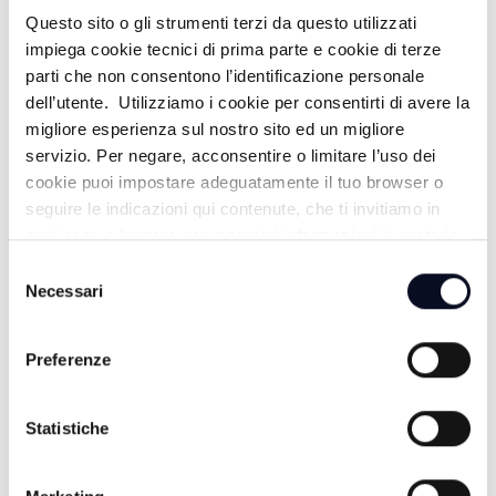
Questo sito o gli strumenti terzi da questo utilizzati
IL VANGELO DELLA GIOIA -
impiega cookie tecnici di prima parte e cookie di terze
05/07/2026
parti che non consentono l’identificazione personale
dell’utente. Utilizziamo i cookie per consentirti di avere la
1 MESE FA
migliore esperienza sul nostro sito ed un migliore
servizio. Per negare, acconsentire o limitare l’uso dei
cookie puoi impostare adeguatamente il tuo browser o
IL VANGELO DELLA GIOIA -
seguire le indicazioni qui contenute, che ti invitiamo in
28/06/2026
ogni caso a leggere per maggiori informazioni in materia
di trattamento dei dati personali.
Selezione
1 MESE FA
Necessari
del
consenso
Preferenze
IL VANGELO DELLA GIOIA - 14/06/2026
1 MESE FA
Statistiche