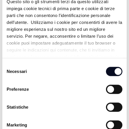
Questo sito o gli strumenti terzi da questo utilizzati
IL VANGELO DELLA GIOIA - 14/06/2026
impiega cookie tecnici di prima parte e cookie di terze
parti che non consentono l’identificazione personale
1 MESE FA
dell’utente. Utilizziamo i cookie per consentirti di avere la
migliore esperienza sul nostro sito ed un migliore
servizio. Per negare, acconsentire o limitare l’uso dei
cookie puoi impostare adeguatamente il tuo browser o
IL VANGELO DELLA GIOIA -
seguire le indicazioni qui contenute, che ti invitiamo in
07/06/2026
ogni caso a leggere per maggiori informazioni in materia
di trattamento dei dati personali.
1 MESE FA
Selezione
Necessari
del
consenso
Preferenze
IL VANGELO DELLA GIOIA - 31/05/2026
2 MESI FA
Statistiche
Marketing
IL VANGELO DELLA GIOIA -