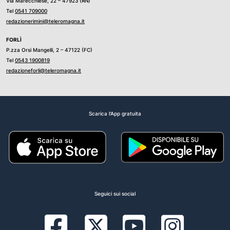
Via Marecchiese, 22 – 47923 (RN)
Tel
0541 709000
redazionerimini@teleromagna.it
FORLÌ
P.zza Orsi Mangelli, 2 – 47122 (FC)
Tel
0543 1900819
redazioneforli@teleromagna.it
Scarica l'App gratuita
Seguici sui social