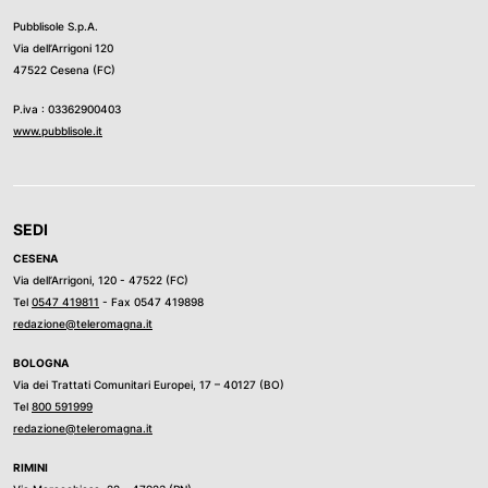
Pubblisole S.p.A.
Via dell’Arrigoni 120
47522 Cesena (FC)
P.iva : 03362900403
www.pubblisole.it
SEDI
CESENA
Via dell’Arrigoni, 120 - 47522 (FC)
Tel
0547 419811
- Fax 0547 419898
redazione@teleromagna.it
BOLOGNA
Via dei Trattati Comunitari Europei, 17 – 40127 (BO)
Tel
800 591999
redazione@teleromagna.it
RIMINI