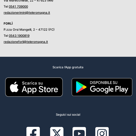
Via Marecchiese, 22 – 47923 (RN)
Tel
0541 709000
redazionerimini@teleromagna.it
FORLÌ
P.zza Orsi Mangelli, 2 – 47122 (FC)
Tel
0543 1900819
redazioneforli@teleromagna.it
Scarica l'App gratuita
Seguici sui social