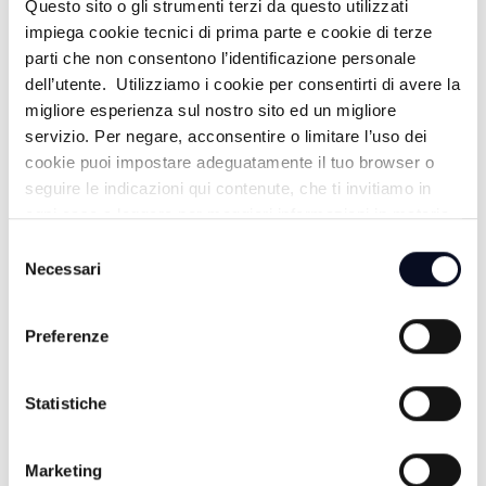
Questo sito o gli strumenti terzi da questo utilizzati
IL VANGELO DELLA GIOIA - 14/06/2026
impiega cookie tecnici di prima parte e cookie di terze
parti che non consentono l’identificazione personale
1 MESE FA
dell’utente. Utilizziamo i cookie per consentirti di avere la
migliore esperienza sul nostro sito ed un migliore
servizio. Per negare, acconsentire o limitare l’uso dei
cookie puoi impostare adeguatamente il tuo browser o
IL VANGELO DELLA GIOIA -
seguire le indicazioni qui contenute, che ti invitiamo in
07/06/2026
ogni caso a leggere per maggiori informazioni in materia
di trattamento dei dati personali.
1 MESE FA
Selezione
Necessari
del
consenso
Preferenze
IL VANGELO DELLA GIOIA - 31/05/2026
2 MESI FA
Statistiche
Marketing
IL VANGELO DELLA GIOIA -