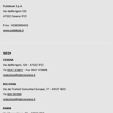
Pubblisole S.p.A.
Via dell’Arrigoni 120
47522 Cesena (FC)
P.iva : 03362900403
www.pubblisole.it
SEDI
CESENA
Via dell’Arrigoni, 120 - 47522 (FC)
Tel
0547 419811
- Fax 0547 419898
redazione@teleromagna.it
BOLOGNA
Via dei Trattati Comunitari Europei, 17 – 40127 (BO)
Tel
800 591999
redazione@teleromagna.it
RIMINI