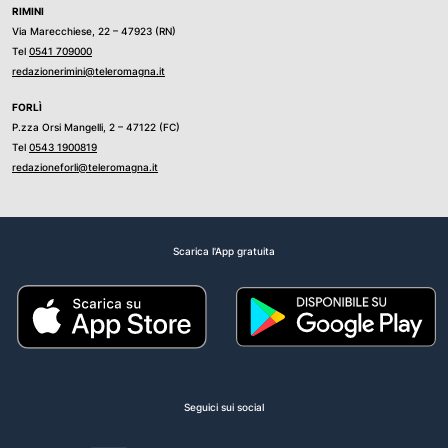
RIMINI
Via Marecchiese, 22 – 47923 (RN)
Tel
0541 709000
redazionerimini@teleromagna.it
FORLÌ
P.zza Orsi Mangelli, 2 – 47122 (FC)
Tel
0543 1900819
redazioneforli@teleromagna.it
Scarica l'App gratuita
Seguici sui social