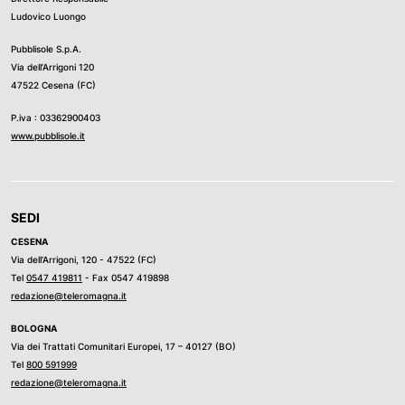
Ludovico Luongo
Pubblisole S.p.A.
Via dell’Arrigoni 120
47522 Cesena (FC)
P.iva : 03362900403
www.pubblisole.it
SEDI
CESENA
Via dell’Arrigoni, 120 - 47522 (FC)
Tel
0547 419811
- Fax 0547 419898
redazione@teleromagna.it
BOLOGNA
Via dei Trattati Comunitari Europei, 17 – 40127 (BO)
Tel
800 591999
redazione@teleromagna.it