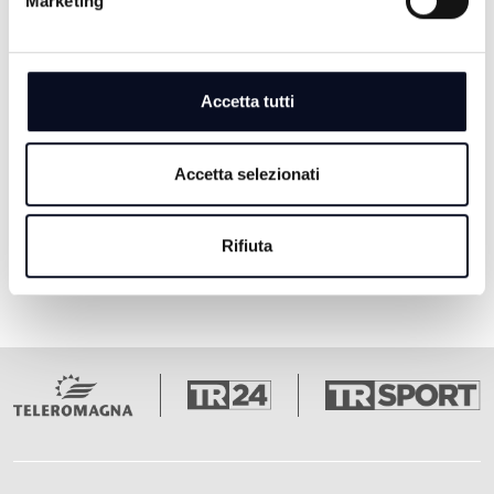
Marketing
IL VANGELO DELLA GIOIA -
07/06/2026
Accetta tutti
2 MESI FA
Accetta selezionati
Pagina 1
Pagina 2
Pagina 3
Pagina 4
Pagina 5
Ultima pagina
1
2
3
4
5
Rifiuta