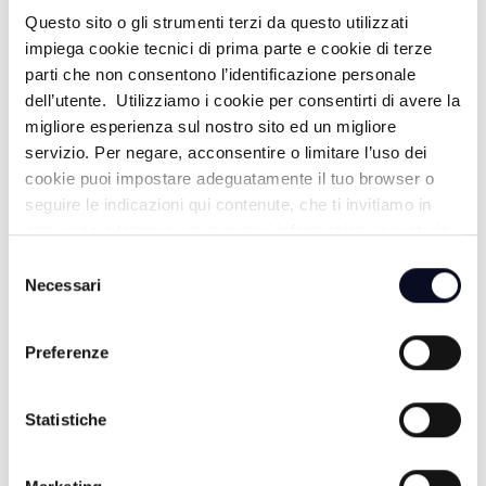
Questo sito o gli strumenti terzi da questo utilizzati
IL VANGELO DELLA GIOIA -
impiega cookie tecnici di prima parte e cookie di terze
05/07/2026
parti che non consentono l’identificazione personale
dell’utente. Utilizziamo i cookie per consentirti di avere la
1 MESE FA
migliore esperienza sul nostro sito ed un migliore
servizio. Per negare, acconsentire o limitare l’uso dei
cookie puoi impostare adeguatamente il tuo browser o
IL VANGELO DELLA GIOIA -
seguire le indicazioni qui contenute, che ti invitiamo in
28/06/2026
ogni caso a leggere per maggiori informazioni in materia
di trattamento dei dati personali.
Selezione
1 MESE FA
Necessari
del
consenso
Preferenze
IL VANGELO DELLA GIOIA - 14/06/2026
1 MESE FA
Statistiche