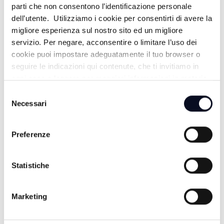
PALLINO BLU 18 - 27/03/2025
parti che non consentono l’identificazione personale
dell’utente. Utilizziamo i cookie per consentirti di avere la
1 ANNO FA
migliore esperienza sul nostro sito ed un migliore
servizio. Per negare, acconsentire o limitare l’uso dei
cookie puoi impostare adeguatamente il tuo browser o
PALLINO BLU 18 - 20/03/2025
seguire le indicazioni qui contenute, che ti invitiamo in
ogni caso a leggere per maggiori informazioni in materia
1 ANNO FA
di trattamento dei dati personali.
Selezione
Necessari
del
consenso
PALLINO BLU 16 - 06/03/2025
Preferenze
1 ANNO FA
Statistiche
PALLINO BLU 16 - 27/02/2025
Marketing
1 ANNO FA