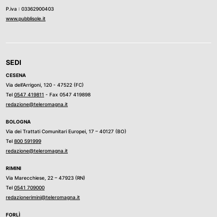
P.iva : 03362900403
www.pubblisole.it
SEDI
CESENA
Via dell’Arrigoni, 120 - 47522 (FC)
Tel
0547 419811
- Fax 0547 419898
redazione@teleromagna.it
BOLOGNA
Via dei Trattati Comunitari Europei, 17 – 40127 (BO)
Tel
800 591999
redazione@teleromagna.it
RIMINI
Via Marecchiese, 22 – 47923 (RN)
Tel
0541 709000
redazionerimini@teleromagna.it
FORLÌ