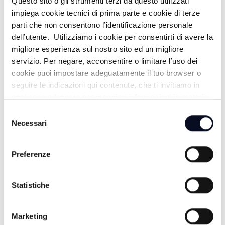
Questo sito o gli strumenti terzi da questo utilizzati
impiega cookie tecnici di prima parte e cookie di terze
parti che non consentono l’identificazione personale
dell’utente. Utilizziamo i cookie per consentirti di avere la
FISCHIO FINALE - 08/02/2026
migliore esperienza sul nostro sito ed un migliore
5 MESI FA
servizio. Per negare, acconsentire o limitare l’uso dei
cookie puoi impostare adeguatamente il tuo browser o
seguire le indicazioni qui contenute, che ti invitiamo in
ogni caso a leggere per maggiori informazioni in materia
FISCHIO FINALE - 01/02/2026
di trattamento dei dati personali.
Selezione
Necessari
del
6 MESI FA
consenso
Preferenze
FISCHIO FINALE - 25/01/2026
Statistiche
6 MESI FA
Marketing