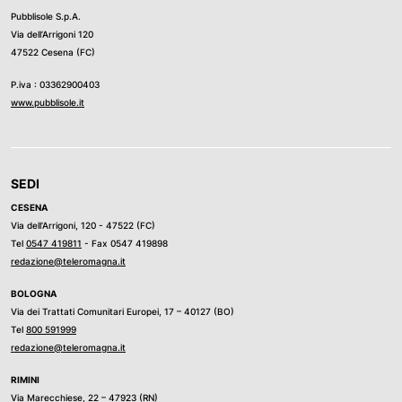
Pubblisole S.p.A.
Via dell’Arrigoni 120
47522 Cesena (FC)
P.iva : 03362900403
www.pubblisole.it
SEDI
CESENA
Via dell’Arrigoni, 120 - 47522 (FC)
Tel
0547 419811
- Fax 0547 419898
redazione@teleromagna.it
BOLOGNA
Via dei Trattati Comunitari Europei, 17 – 40127 (BO)
Tel
800 591999
redazione@teleromagna.it
RIMINI
Via Marecchiese, 22 – 47923 (RN)