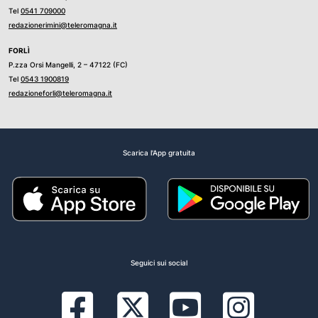
Tel
0541 709000
redazionerimini@teleromagna.it
FORLÌ
P.zza Orsi Mangelli, 2 – 47122 (FC)
Tel
0543 1900819
redazioneforli@teleromagna.it
Scarica l'App gratuita
Seguici sui social