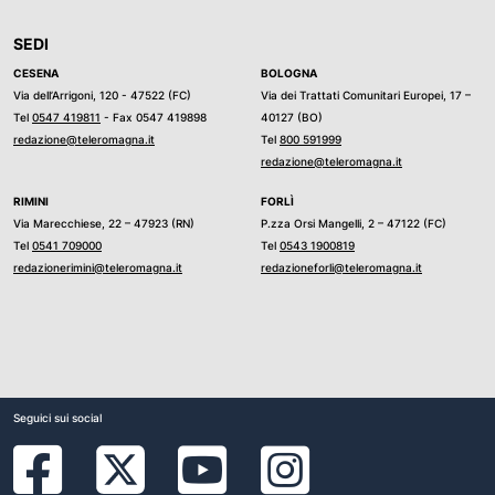
SEDI
CESENA
BOLOGNA
Via dell’Arrigoni, 120 - 47522 (FC)
Via dei Trattati Comunitari Europei, 17 –
Tel
0547 419811
- Fax 0547 419898
40127 (BO)
redazione@teleromagna.it
Tel
800 591999
redazione@teleromagna.it
RIMINI
FORLÌ
Via Marecchiese, 22 – 47923 (RN)
P.zza Orsi Mangelli, 2 – 47122 (FC)
Tel
0541 709000
Tel
0543 1900819
redazionerimini@teleromagna.it
redazioneforli@teleromagna.it
Seguici sui social