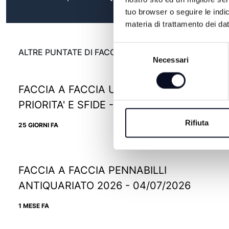
tuo browser o seguire le indic
materia di trattamento dei dat
Selezione
ALTRE PUNTATE DI FACCIA A FACCIA
Necessari
del
consenso
FACCIA A FACCIA UIL EMILIA-ROMAGNA,
PRIORITA' E SFIDE - 13/07/2026
Rifiuta
25 GIORNI FA
FACCIA A FACCIA PENNABILLI
ANTIQUARIATO 2026 - 04/07/2026
1 MESE FA