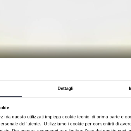
RINELLI - 06/08/2025
Dettagli
tano: le aziende, gli imprenditori, la
ookie
lia-Romagna.
rzi da questo utilizzati impiega cookie tecnici di prima parte e co
ersonale dell’utente. Utilizziamo i cookie per consentirti di aver
rvizio. Per negare, acconsentire o limitare l’uso dei cookie puoi