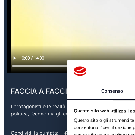
FACCIA A FACCIA CON PATRIZIA FA
Consenso
I protagonisti e le realtà del nostro territorio si raccon
Questo sito web utilizza i c
politica, l’economia gli eventi e le eccellenze dell'Emi
Questo sito o gli strumenti te
consentono l’identificazione p
Condividi la puntata:
nostro sito ed un migliore se