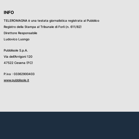
INFO
TELEROMAGNA è una testata giornalistica registrata al Pubblico
Registro della Stampa al Tribunale di Forli (n. 611/82)
Direttore Responsabile
Ludovico Luongo
Pubblisole S.p.A.
Via dell’Arrigoni 120
47522 Cesena (FC)
P.iva : 03362900403
www.pubblisole.it