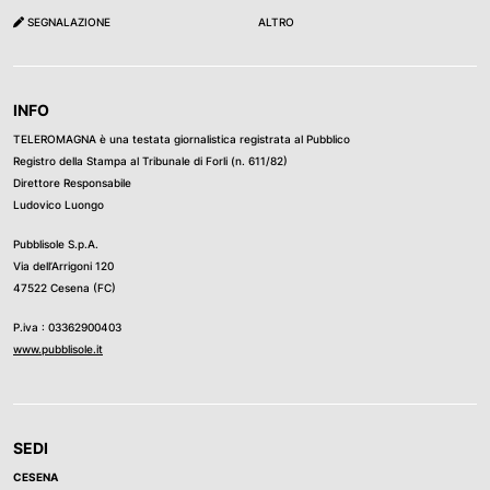
SEGNALAZIONE
ALTRO
INFO
TELEROMAGNA è una testata giornalistica registrata al Pubblico
Registro della Stampa al Tribunale di Forli (n. 611/82)
Direttore Responsabile
Ludovico Luongo
Pubblisole S.p.A.
Via dell’Arrigoni 120
47522 Cesena (FC)
P.iva : 03362900403
www.pubblisole.it
SEDI
CESENA