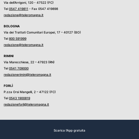
Via dell’Arrigoni, 120 - 47522 (FC)
Tel
0547 419811
- Fax 0547 419898
redazione@teleromagna.it
BOLOGNA
Via dei Trattati Comunitari Europei, 17 – 40127 (BO)
Tel
800 591999
redazione@teleromagna.it
RIMINI
Via Marecchiese, 22 – 47923 (RN)
Tel
0541 709000
redazionerimini@teleromagna.it
FORLÌ
P.zza Orsi Mangelli, 2 – 47122 (FC)
Tel
0543 1900819
redazioneforli@teleromagna.it
Scarica l'App gratuita