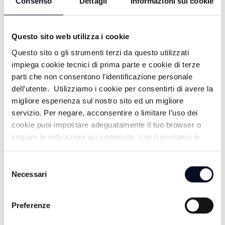
Consenso
Dettagli
Informazioni sui cookie
29/06/2026
1 MESE FA
Questo sito web utilizza i cookie
Questo sito o gli strumenti terzi da questo utilizzati
impiega cookie tecnici di prima parte e cookie di terze
parti che non consentono l’identificazione personale
FACCIA A FACCIA VACANZE IN
dell’utente. Utilizziamo i cookie per consentirti di avere la
migliore esperienza sul nostro sito ed un migliore
FAMIGLIA - 22/06/2026
servizio. Per negare, acconsentire o limitare l’uso dei
cookie puoi impostare adeguatamente il tuo browser o
1 MESE FA
seguire le indicazioni qui contenute, che ti invitiamo in
ogni caso a leggere per maggiori informazioni in materia
di trattamento dei dati personali.
Selezione
Necessari
del
FACCIA A FACCIA PATRONATO ITAL
consenso
UIL, PARLA ZIGNANI - 16/06/2026
Preferenze
1 MESE FA