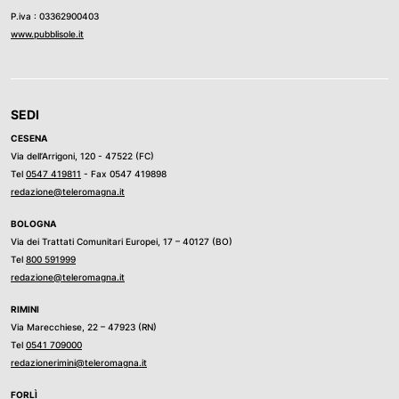
P.iva : 03362900403
www.pubblisole.it
SEDI
CESENA
Via dell’Arrigoni, 120 - 47522 (FC)
Tel
0547 419811
- Fax 0547 419898
redazione@teleromagna.it
BOLOGNA
Via dei Trattati Comunitari Europei, 17 – 40127 (BO)
Tel
800 591999
redazione@teleromagna.it
RIMINI
Via Marecchiese, 22 – 47923 (RN)
Tel
0541 709000
redazionerimini@teleromagna.it
FORLÌ