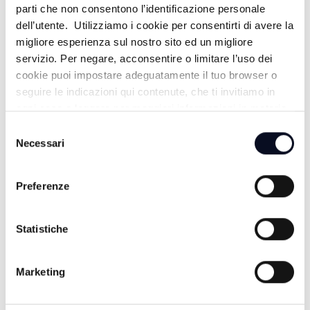
EXTRA ESTATE - 20/06/2026
parti che non consentono l’identificazione personale
dell’utente. Utilizziamo i cookie per consentirti di avere la
1 MESE FA
migliore esperienza sul nostro sito ed un migliore
servizio. Per negare, acconsentire o limitare l’uso dei
cookie puoi impostare adeguatamente il tuo browser o
EXTRA ESTATE - 20/06/2026
seguire le indicazioni qui contenute, che ti invitiamo in
ogni caso a leggere per maggiori informazioni in materia
1 MESE FA
di trattamento dei dati personali.
Selezione
Necessari
del
consenso
EXTRA ESTATE - 10/08/2024
Preferenze
1 ANNO FA
Statistiche
EXTRA ESTATE - 09/08/2024
Marketing
1 ANNO FA