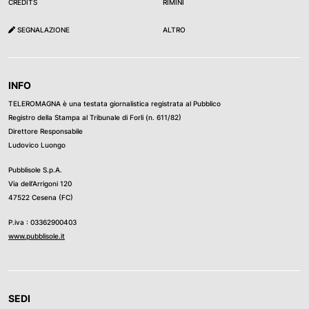
CREDITS
RIMINI
SEGNALAZIONE
ALTRO
INFO
TELEROMAGNA è una testata giornalistica registrata al Pubblico
Registro della Stampa al Tribunale di Forli (n. 611/82)
Direttore Responsabile
Ludovico Luongo
Pubblisole S.p.A.
Via dell’Arrigoni 120
47522 Cesena (FC)
P.iva : 03362900403
www.pubblisole.it
SEDI