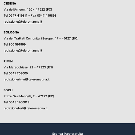
CESENA
Via dell’Arrigoni, 120 - 47522 (FC)
Tel
0547 419811
- Fax 0547 419898
redazione@teleromagna.it
BOLOGNA
Via dei Trattati Comunitari Europei, 17 – 40127 (BO)
Tel
800 591999
redazione@teleromagna.it
RIMINI
Via Marecchiese, 22 – 47923 (RN)
Tel
0541 709000
redazionerimini@teleromagna.it
FORLÌ
P.zza Orsi Mangelli, 2 – 47122 (FC)
Tel
0543 1900819
redazioneforli@teleromagna.it
Scarica l'App gratuita