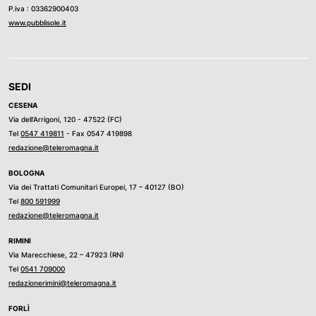
P.iva : 03362900403
www.pubblisole.it
SEDI
CESENA
Via dell’Arrigoni, 120 - 47522 (FC)
Tel
0547 419811
- Fax 0547 419898
redazione@teleromagna.it
BOLOGNA
Via dei Trattati Comunitari Europei, 17 – 40127 (BO)
Tel
800 591999
redazione@teleromagna.it
RIMINI
Via Marecchiese, 22 – 47923 (RN)
Tel
0541 709000
redazionerimini@teleromagna.it
FORLÌ