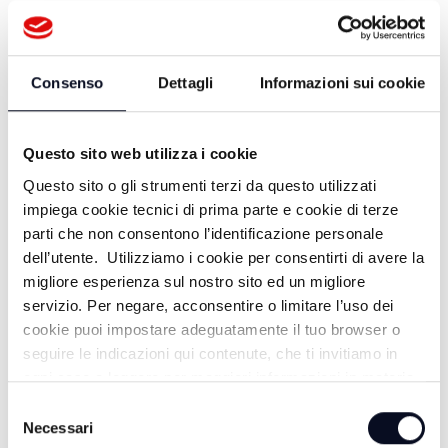
EMOZIONI E TRADIZIONI - FERRER
ROSSI
3 ANNI FA
Consenso
Dettagli
Informazioni sui cookie
Questo sito web utilizza i cookie
EMOZIONI E TRADIZIONI - IVAN
Questo sito o gli strumenti terzi da questo utilizzati
NOVAGA
impiega cookie tecnici di prima parte e cookie di terze
parti che non consentono l’identificazione personale
3 ANNI FA
dell’utente. Utilizziamo i cookie per consentirti di avere la
migliore esperienza sul nostro sito ed un migliore
servizio. Per negare, acconsentire o limitare l’uso dei
EMOZIONI E TRADIZIONI - FRANCO
cookie puoi impostare adeguatamente il tuo browser o
seguire le indicazioni qui contenute, che ti invitiamo in
BERGAMINI
ogni caso a leggere per maggiori informazioni in materia
3 ANNI FA
di trattamento dei dati personali.
Selezione
Necessari
del