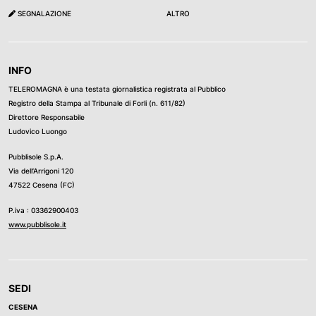
SEGNALAZIONE
ALTRO
INFO
TELEROMAGNA è una testata giornalistica registrata al Pubblico
Registro della Stampa al Tribunale di Forli (n. 611/82)
Direttore Responsabile
Ludovico Luongo
Pubblisole S.p.A.
Via dell’Arrigoni 120
47522 Cesena (FC)
P.iva : 03362900403
www.pubblisole.it
SEDI
CESENA