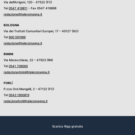
Via dell’Arrigoni, 120 - 47522 (FC)
Tel
0547 419811
- Fax 0547 419898
redazione@teleromagna.it
BOLOGNA
Via dei Trattati Comunitari Europei, 17 – 40127 (BO)
Tel
800 591999
redazione@teleromagna.it
RIMINI
Via Marecchiese, 22 – 47923 (RN)
Tel
0541 709000
redazionerimini@teleromagna.it
FORLÌ
P.zza Orsi Mangelli, 2 – 47122 (FC)
Tel
0543 1900819
redazioneforli@teleromagna.it
Scarica l'App gratuita