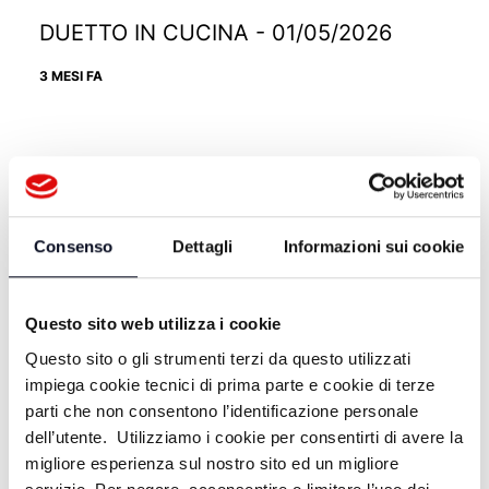
DUETTO IN CUCINA - 01/05/2026
3 MESI FA
DUETTO IN CUCINA - 24/04/2026
3 MESI FA
Consenso
Dettagli
Informazioni sui cookie
DUETTO IN CUCINA - 17/04/2026
Questo sito web utilizza i cookie
3 MESI FA
Questo sito o gli strumenti terzi da questo utilizzati
impiega cookie tecnici di prima parte e cookie di terze
parti che non consentono l’identificazione personale
dell’utente. Utilizziamo i cookie per consentirti di avere la
DUETTO IN CUCINA - 10/04/2026
migliore esperienza sul nostro sito ed un migliore