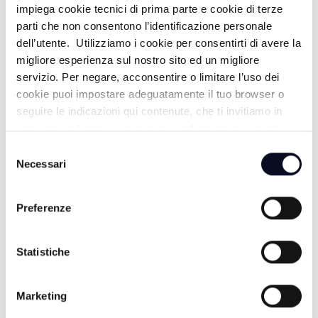
impiega cookie tecnici di prima parte e cookie di terze
parti che non consentono l’identificazione personale
DUETTO IN CUCINA - 24/04/2026
dell’utente. Utilizziamo i cookie per consentirti di avere la
migliore esperienza sul nostro sito ed un migliore
3 MESI FA
servizio. Per negare, acconsentire o limitare l’uso dei
cookie puoi impostare adeguatamente il tuo browser o
seguire le indicazioni qui contenute, che ti invitiamo in
DUETTO IN CUCINA - 17/04/2026
ogni caso a leggere per maggiori informazioni in materia
di trattamento dei dati personali.
Selezione
3 MESI FA
Necessari
del
consenso
Preferenze
DUETTO IN CUCINA - 10/04/2026
3 MESI FA
Statistiche
Marketing
DUETTO IN CUCINA - 03/04/2026