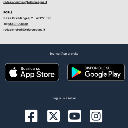
redazionerimini@teleromagna.it
FORLÌ
P.zza Orsi Mangelli, 2 – 47122 (FC)
Tel
0543 1900819
redazioneforli@teleromagna.it
Scarica l'App gratuita
Seguici sui social