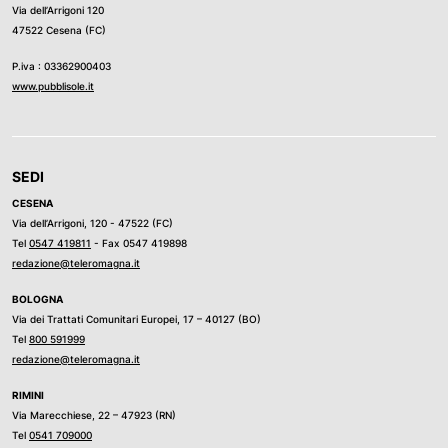
Via dell’Arrigoni 120
47522 Cesena (FC)
P.iva : 03362900403
www.pubblisole.it
SEDI
CESENA
Via dell’Arrigoni, 120 - 47522 (FC)
Tel
0547 419811
- Fax 0547 419898
redazione@teleromagna.it
BOLOGNA
Via dei Trattati Comunitari Europei, 17 – 40127 (BO)
Tel
800 591999
redazione@teleromagna.it
RIMINI
Via Marecchiese, 22 – 47923 (RN)
Tel
0541 709000