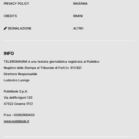
PRIVACY POLICY
RAVENNA
CREDITS
RIMINI
SEGNALAZIONE
ALTRO
INFO
TELEROMAGNA è una testata giornalistica registrata al Pubblico
Registro della Stampa al Tribunale di Forli (n. 611/82)
Direttore Responsabile
Ludovico Luongo
Pubblisole S.p.A.
Via dell’Arrigoni 120
47522 Cesena (FC)
P.iva : 03362900403
www.pubblisole.it