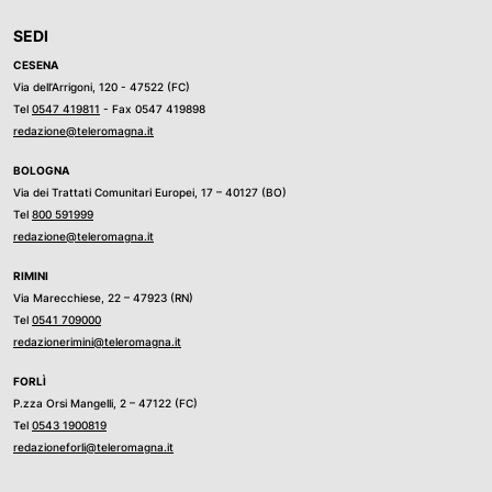
SEDI
CESENA
Via dell’Arrigoni, 120 - 47522 (FC)
Tel
0547 419811
- Fax 0547 419898
redazione@teleromagna.it
BOLOGNA
Via dei Trattati Comunitari Europei, 17 – 40127 (BO)
Tel
800 591999
redazione@teleromagna.it
RIMINI
Via Marecchiese, 22 – 47923 (RN)
Tel
0541 709000
redazionerimini@teleromagna.it
FORLÌ
P.zza Orsi Mangelli, 2 – 47122 (FC)
Tel
0543 1900819
redazioneforli@teleromagna.it