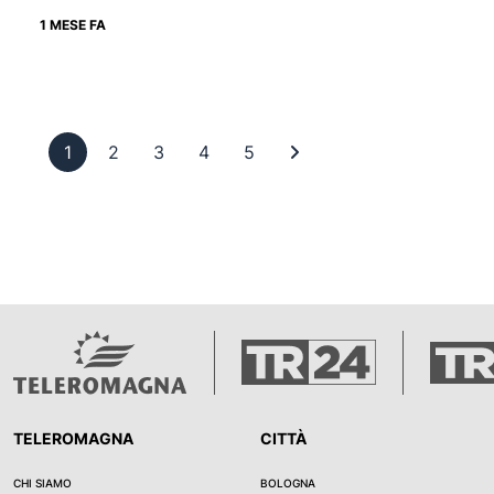
1 MESE FA
Pagina 1
Pagina 2
Pagina 3
Pagina 4
Pagina 5
Ultima pagina
1
2
3
4
5
TELEROMAGNA
CITTÀ
CHI SIAMO
BOLOGNA