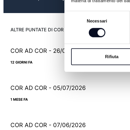
materia di trattamento dei dat
Selezione
Necessari
del
consenso
ALTRE PUNTATE DI COR AD COR
COR AD COR - 26/07/2026
Rifiuta
12 GIORNI FA
COR AD COR - 05/07/2026
1 MESE FA
COR AD COR - 07/06/2026