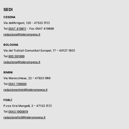
SEDI
CESENA
Via dell’Arrigoni, 120 - 47522 (FC)
Tel
0547 419811
- Fax 0547 419898
redazione@teleromagna.it
BOLOGNA
Via dei Trattati Comunitari Europei, 17 – 40127 (BO)
Tel
800 591999
redazione@teleromagna.it
RIMINI
Via Marecchiese, 22 – 47923 (RN)
Tel
0541 709000
redazionerimini@teleromagna.it
FORLÌ
P.zza Orsi Mangelli, 2 – 47122 (FC)
Tel
0543 1900819
redazioneforli@teleromagna.it