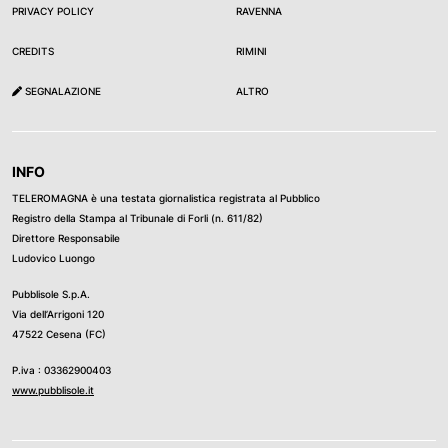
PRIVACY POLICY
RAVENNA
CREDITS
RIMINI
SEGNALAZIONE
ALTRO
INFO
TELEROMAGNA è una testata giornalistica registrata al Pubblico
Registro della Stampa al Tribunale di Forli (n. 611/82)
Direttore Responsabile
Ludovico Luongo
Pubblisole S.p.A.
Via dell’Arrigoni 120
47522 Cesena (FC)
P.iva : 03362900403
www.pubblisole.it