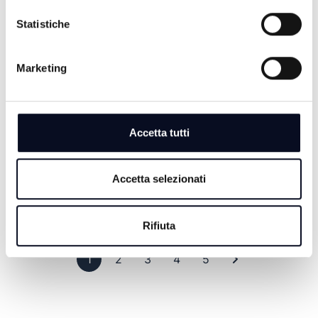
Statistiche
COOKACADEMY TV - 12° STAGIONE
22° PUNTATA
Marketing
1 ANNO FA
Accetta tutti
COOKACADEMY TV - 12° STAGIONE
21° PUNTATA
Accetta selezionati
1 ANNO FA
Rifiuta
Pagina 1
Pagina 2
Pagina 3
Pagina 4
Pagina 5
Ultima pagina
1
2
3
4
5