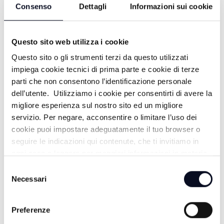
Consenso
Dettagli
Informazioni sui cookie
COOKACADEMY TV - 12° STAGIONE
25° PUNTATA
Questo sito web utilizza i cookie
1 ANNO FA
Questo sito o gli strumenti terzi da questo utilizzati
impiega cookie tecnici di prima parte e cookie di terze
parti che non consentono l’identificazione personale
COOKACADEMY TV - 12° STAGIONE
dell’utente. Utilizziamo i cookie per consentirti di avere la
migliore esperienza sul nostro sito ed un migliore
24° PUNTATA
servizio. Per negare, acconsentire o limitare l’uso dei
1 ANNO FA
cookie puoi impostare adeguatamente il tuo browser o
seguire le indicazioni qui contenute, che ti invitiamo in
ogni caso a leggere per maggiori informazioni in materia
di trattamento dei dati personali.
Selezione
COOKACADEMY TV - 12° STAGIONE
Necessari
del
23° PUNTATA
consenso
1 ANNO FA
Preferenze