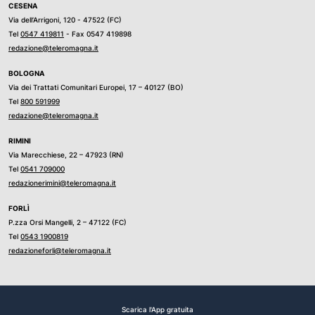
CESENA
Via dell’Arrigoni, 120 - 47522 (FC)
Tel
0547 419811
- Fax 0547 419898
redazione@teleromagna.it
BOLOGNA
Via dei Trattati Comunitari Europei, 17 – 40127 (BO)
Tel
800 591999
redazione@teleromagna.it
RIMINI
Via Marecchiese, 22 – 47923 (RN)
Tel
0541 709000
redazionerimini@teleromagna.it
FORLÌ
P.zza Orsi Mangelli, 2 – 47122 (FC)
Tel
0543 1900819
redazioneforli@teleromagna.it
Scarica l'App gratuita