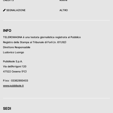
CREDITS
RIMINI
SEGNALAZIONE
ALTRO
INFO
TELEROMAGNA è una testata giornalistica registrata al Pubblico
Registro della Stampa al Tribunale di Forli (n. 611/82)
Direttore Responsabile
Ludovico Luongo
Pubblisole S.p.A.
Via dell’Arrigoni 120
47522 Cesena (FC)
P.iva : 03362900403
www.pubblisole.it
SEDI