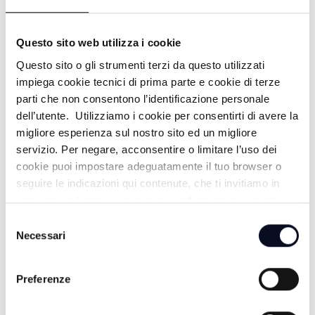
CHE BELLO E' - CORNO ALLE SCALE -
30/12/2025
Questo sito web utilizza i cookie
7 MESI FA
Questo sito o gli strumenti terzi da questo utilizzati
impiega cookie tecnici di prima parte e cookie di terze
parti che non consentono l’identificazione personale
dell’utente. Utilizziamo i cookie per consentirti di avere la
CHE BELLO E' - NATALE IN RIVIERA -
migliore esperienza sul nostro sito ed un migliore
23/12/2025
servizio. Per negare, acconsentire o limitare l’uso dei
cookie puoi impostare adeguatamente il tuo browser o
7 MESI FA
seguire le indicazioni qui contenute, che ti invitiamo in
ogni caso a leggere per maggiori informazioni in materia
di trattamento dei dati personali.
Selezione
CHE BELLO E' - NATALE A FORLI' -
Necessari
del
16/12/2025
consenso
Preferenze
7 MESI FA