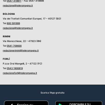
Tel
0547 419811
- Fax 0547 419898
redazione@teleromagna.it
BOLOGNA
Via dei Trattati Comunitari Europei, 17 – 40127 (BO)
Tel
800 591999
redazione@teleromagna.it
RIMINI
Via Marecchiese, 22 – 47923 (RN)
Tel
0541 709000
redazionerimini@teleromagna.it
FORLÌ
P.zza Orsi Mangelli, 2 – 47122 (FC)
Tel
0543 1900819
redazioneforli@teleromagna.it
Scarica l'App gratuita