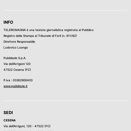
INFO
TELEROMAGNA è una testata giornalistica registrata al Pubblico
Registro della Stampa al Tribunale di Forli (n. 611/82)
Direttore Responsabile
Ludovico Luongo
Pubblisole S.p.A.
Via dell’Arrigoni 120
47522 Cesena (FC)
P.iva : 03362900403
www.pubblisole.it
SEDI
CESENA
Via dell’Arrigoni, 120 - 47522 (FC)