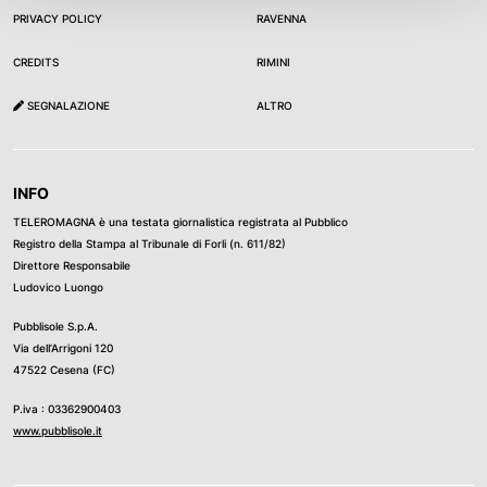
PRIVACY POLICY
RAVENNA
CREDITS
RIMINI
SEGNALAZIONE
ALTRO
INFO
TELEROMAGNA è una testata giornalistica registrata al Pubblico
Registro della Stampa al Tribunale di Forli (n. 611/82)
Direttore Responsabile
Ludovico Luongo
Pubblisole S.p.A.
Via dell’Arrigoni 120
47522 Cesena (FC)
P.iva : 03362900403
www.pubblisole.it