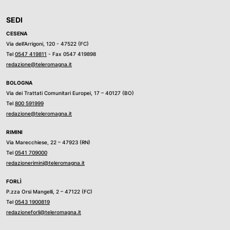
SEDI
CESENA
Via dell’Arrigoni, 120 - 47522 (FC)
Tel
0547 419811
- Fax 0547 419898
redazione@teleromagna.it
BOLOGNA
Via dei Trattati Comunitari Europei, 17 – 40127 (BO)
Tel
800 591999
redazione@teleromagna.it
RIMINI
Via Marecchiese, 22 – 47923 (RN)
Tel
0541 709000
redazionerimini@teleromagna.it
FORLÌ
P.zza Orsi Mangelli, 2 – 47122 (FC)
Tel
0543 1900819
redazioneforli@teleromagna.it