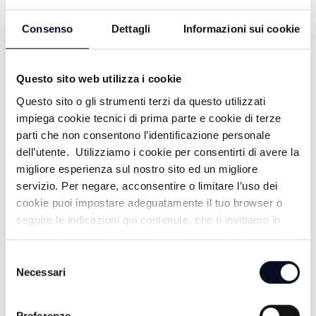
22/11/2023
Consenso
Dettagli
Informazioni sui cookie
2 ANNI FA
Questo sito web utilizza i cookie
EQUILIBRIO E' BENESSERE - 15/11/2023
Questo sito o gli strumenti terzi da questo utilizzati
impiega cookie tecnici di prima parte e cookie di terze
2 ANNI FA
parti che non consentono l’identificazione personale
dell’utente. Utilizziamo i cookie per consentirti di avere la
migliore esperienza sul nostro sito ed un migliore
servizio. Per negare, acconsentire o limitare l’uso dei
EQUILIBRIO E' BENESSERE -
cookie puoi impostare adeguatamente il tuo browser o
08/11/2023
seguire le indicazioni qui contenute, che ti invitiamo in
ogni caso a leggere per maggiori informazioni in materia
2 ANNI FA
di trattamento dei dati personali.
Selezione
Necessari
del
consenso
Pagina 1
1
Preferenze